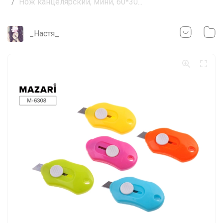
Нож канцелярский, мини, 60*30...
_Настя_