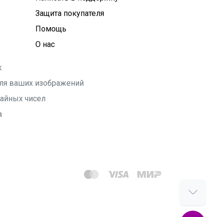
Защита покупателя
Помощь
О нас
k
 для ваших изображений
чайных чисел
а