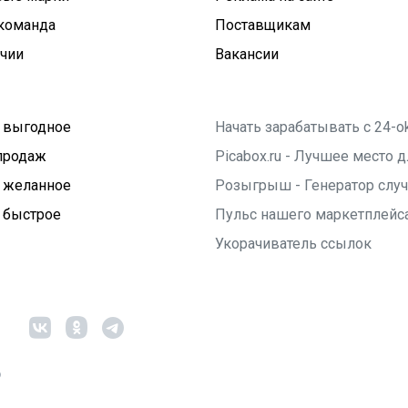
команда
Поставщикам
ичии
Вакансии
 выгодное
Начать зарабатывать с 24-o
продаж
Picabox.ru - Лучшее место
 желанное
Розыгрыш - Генератор слу
 быстрое
Пульс нашего маркетплейс
Укорачиватель ссылок
6