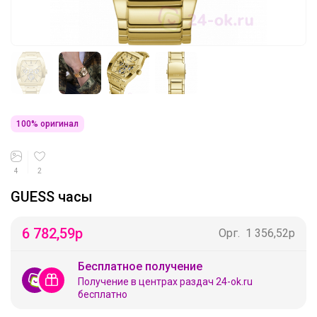
100% оригинал
4
2
GUESS часы
6 782,59
р
Орг.
1 356,52р
Бесплатное получение
Получение в центрах раздач 24-ok.ru
бесплатно