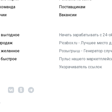
команда
Поставщикам
ичии
Вакансии
 выгодное
Начать зарабатывать с 24-o
продаж
Picabox.ru - Лучшее место
 желанное
Розыгрыш - Генератор слу
 быстрое
Пульс нашего маркетплейс
Укорачиватель ссылок
6