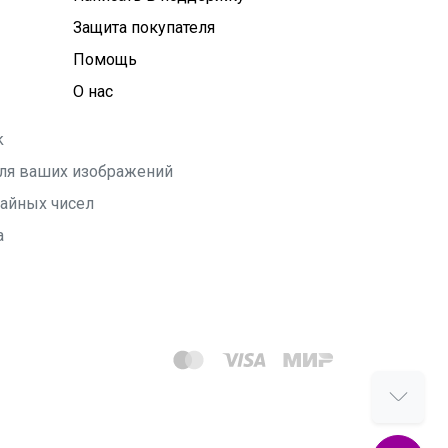
Защита покупателя
Помощь
О нас
k
 для ваших изображений
чайных чисел
а