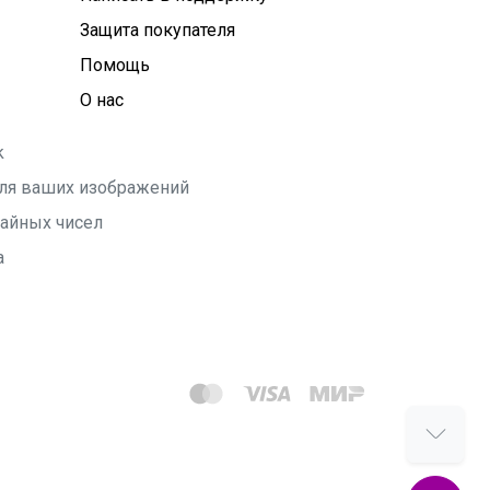
Защита покупателя
Помощь
О нас
k
 для ваших изображений
чайных чисел
а