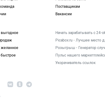
команда
Поставщикам
ичии
Вакансии
 выгодное
Начать зарабатывать с 24-o
продаж
Picabox.ru - Лучшее место
 желанное
Розыгрыш - Генератор слу
 быстрое
Пульс нашего маркетплейс
Укорачиватель ссылок
6