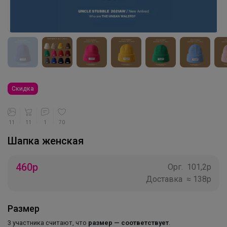
Эксклюзивные бантики Точно
понравятся Вашей школьнице!
ЛЕНУSЯ
Скидка
Школьный рюкзак 1150р В пяти
расцветках
11
11
1
70
Шапка женская
460
р
Орг.
101,2р
Доставка
≈ 138р
Размер
3 участника считают, что
размер — соответствует
.