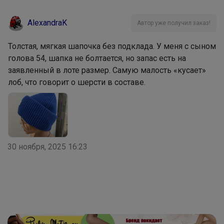
В школу с радостью! всё в наличии
AlexandraK
Автор уже получил заказ!
Толстая, мягкая шапочка без подклада. У меня с сыном
голова 54, шапка не болтается, но запас есть на
Красотка
заявленный в лоте размер. Самую малость «кусает»
лоб, что говорит о шерсти в составе.
Стильные и продуманные до мелочей
рюкзаки GRIZZLY
30 ноября, 2025 16:23
Джилка
На физкультуру — с комфортом: лёгкие,
удобные кроссовки уже в наличии