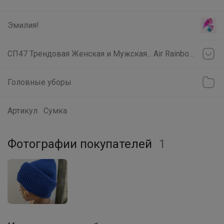
Трендовые кеды на сменку. То, что
надо подростку
Эмилия!
СП47 Трендовая Женская и Мужская... Air Rainbow , PATAGONIA , T-SWEATER , KT-SHIELD...
Эмилия!
Головные уборы
Школьный гардероб начинается с
качественных носков и белья BODO
Артикул
Сумка
Фотографии покупателей
1
Леныра
Лонгслив для девочки "Золотой
ключик"