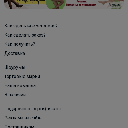
Реклама
Леныра
Кроссовки
Как здесь все устроено?
Как сделать заказ?
Как получить?
Брюнетка
Доставка
Шоурумы
От простых карандашей до ярких
красок для холста — изобилие
Торговые марки
канцелярии исполнит любую мечту с
Наша команда
чистого листа
В наличии
Подарочные сертификаты
_Настя_
Реклама на сайте
Поставщикам