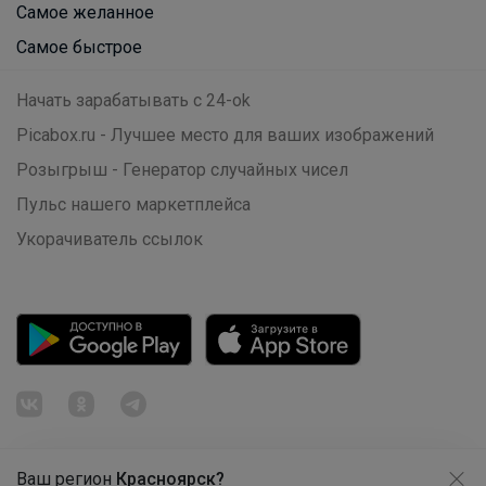
Самое желанное
Натка
Самое быстрое
Блузка для девочки "Бантики"
Начать зарабатывать с 24-ok
Picabox.ru - Лучшее место для ваших изображений
Розыгрыш - Генератор случайных чисел
Брюнетка
Пульс нашего маркетплейса
Укорачиватель ссылок
LOREX Максимум пространства
Минимум нагрузки
Посмотреть всю ленту
_Настя_
CROSBY полуботинки для занятий
спортом и на каждый день
Ваш регион
Красноярск?
Продолжая использовать этот сайт и нажимая кнопку