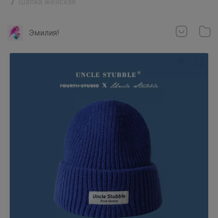
Шапка женская
_Настя_
Эмилия!
На физкультуру днем, на прогулку
вечером. Кроссовки Sprandi за 2790
рублей
Брюнетка
Белоснежные блузки PlayToday —
стильная школьная классика, которая
всегда выглядит безупречно
Леныра