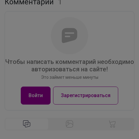
Комментарии
1
Брюнетка
Ультрамягкий грифель. Плотный
укрывистый цвет Яркость, перед
которой отступает даже самая темная
бумага
Чтобы написать комментарий необходимо
авторизоваться на сайте!
_Настя_
Это займет меньше минуты
Войти
Зарегистрироваться
Большой ассортимент школьных
рюкзаков
Брюнетка