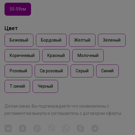
55-59см
Цвет
Бежевый
Бордовый
Желтый
Зеленый
Коричневый
Красный
Молочный
Эмилия!
Розовый
Св.розовый
Серый
Синий
Т.синий
Черный
Azzarti - школьная форма и одежда
премиум качества до 170 см
Делая заказ, Вы подтверждаете что ознакомлены с
регламентом выкупа
и соглашаетесь с
договором оферты
.
РомашкаХ