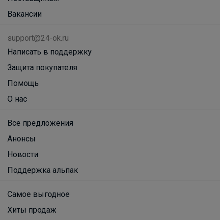
Рубашки, поло, жилеты для мальчиков
до 188 размера
Вакансии
support@24-ok.ru
Написать в поддержку
Еремейка
Защита покупателя
Помощь
Школьный комплект PLAY TODAY —
О нас
стиль, комфорт и безупречный образ на
каждый учебный день
Все предложения
Анонсы
Леныра
Новости
Поддержка альпак
Предметные тетради
Самое выгодное
Хиты продаж