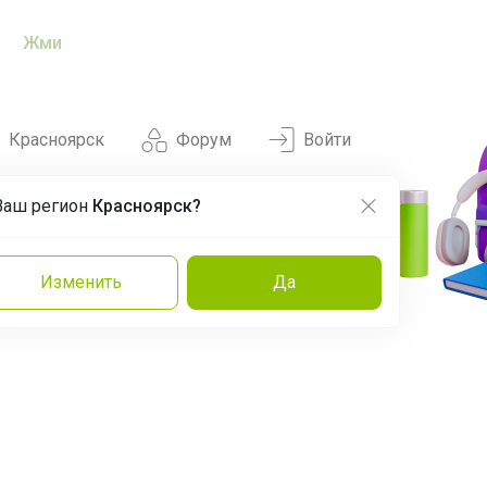
Жми
Красноярск
Форум
Войти
Ваш регион
Красноярск?
Нравится
Заказы
Изменить
Да
и
Команда
Торговые марки
Эксперты