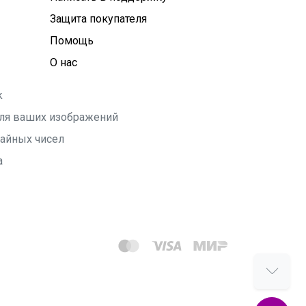
Защита покупателя
Помощь
О нас
k
 для ваших изображений
чайных чисел
а