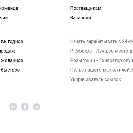
команда
Поставщикам
ичии
Вакансии
 выгодное
Начать зарабатывать с 24-o
продаж
Picabox.ru - Лучшее место
 желанное
Розыгрыш - Генератор слу
 быстрое
Пульс нашего маркетплейс
Укорачиватель ссылок
6