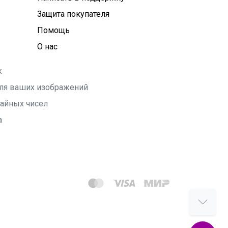
Защита покупателя
Помощь
О нас
k
 для ваших изображений
чайных чисел
а