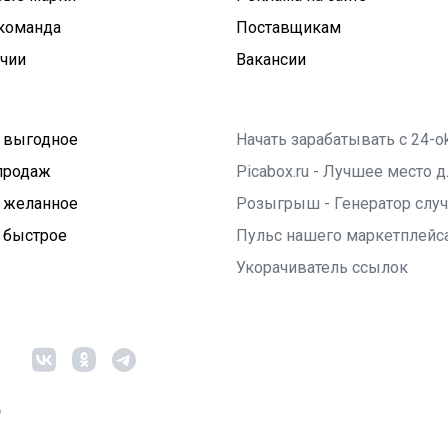
команда
Поставщикам
ичии
Вакансии
 выгодное
Начать зарабатывать с 24-o
продаж
Picabox.ru - Лучшее место
 желанное
Розыгрыш - Генератор слу
 быстрое
Пульс нашего маркетплейс
Укорачиватель ссылок
6