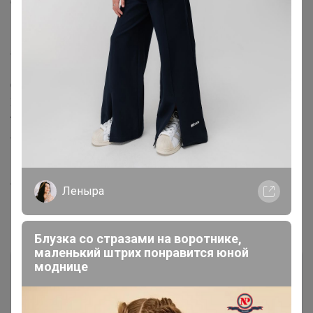
способствует нормальному пищеварению.Содержит
Витамины А, группы В , РР, С, Е и К, минералы: калий,
кальций, кремний, бор, фосфор, магний, железо,
алюминий, марганец, медь, цинк, йод, селен и хром,
ненасыщенные жирные кислоты.
Срок годности: 12 месяцев с даты изготовления.
Хранить при относительной влажности не более 75%,
температура не выше 25 °С.Состав: 100% сушеный
абрикос. Страна происхождение Узбекистан."
Артикул
Курага высший сорт ,300гр (пакет- фасовка)
Леныра
Комментарии
Блузка со стразами на воротнике,
маленький штрих понравится юной
моднице