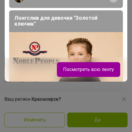
Picabox.ru - Лучшее место для ваших изображений
Розыгрыш - Генератор случайных чисел
Лонгслив для девочки "Золотой
ключик"
Пульс нашего маркетплейса
Укорачиватель ссылок
Посмотреть всю ленту
Ваш регион
Красноярск?
Продолжая использовать этот сайт и нажимая кнопку
«Принять», вы даёте согласие на обработку файлов
© ООО "Лявита", ОГРН 1122468054070, 2012 - 2026
cookie
Политика конфиденциальности
Изменить
Да
Заказать
Cоглашение пользователя
Подробнее
Принять