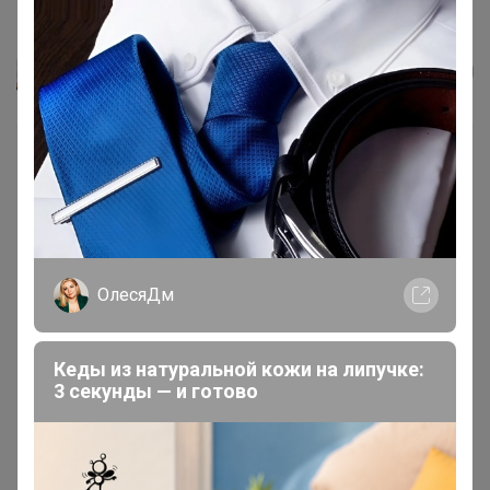
Курага высший сорт, 300гр...
Леныра
ОлесяДм
Кеды из натуральной кожи на липучке:
3 секунды — и готово