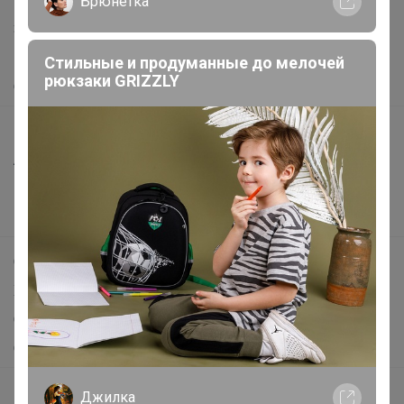
Написать в поддержку
Брюнетка
Защита покупателя
Помощь
Стильные и продуманные до мелочей
рюкзаки GRIZZLY
О нас
Все предложения
Анонсы
Новости
Поддержка альпак
Самое выгодное
Хиты продаж
Самое желанное
Самое быстрое
Начать зарабатывать с 24-ok
Джилка