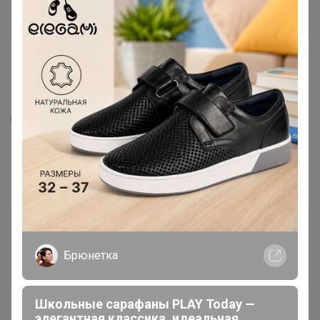
4
43
32
Курага высший сорт, 300гр (пакет-
фасовка)
187,25
р
Орг.
41,2р
Доставка
20р
Брюнетка
В наличии!
Уже находится у организатора
Школьные сарафаны PLAY Today —
элегантная классика, идеальная