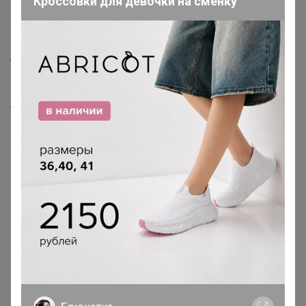
Кроссовки для девочки на сменку
Как сделать заказ?
Как получить?
Доставка
Шоурумы
Торговые марки
Наша команда
В наличии
Подарочные сертификаты
Реклама на сайте
Поставщикам
Вакансии
support@24-ok.ru