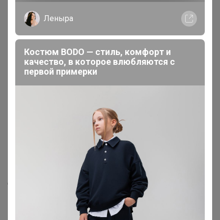
Леныра
Костюм BODO — стиль, комфорт и
качество, в которое влюбляются с
первой примерки
151,94р
72,76р
Спирулина + Хлорелла
Шиповник ягоды высший
таблетки 100шт
сорт, 100гр
Описание
"Курага – это сушеный абрикос без косточек. .Курага
поддерживает здоровье сердца, повышает
иммунитет, укрепляет кости и зубы, а также