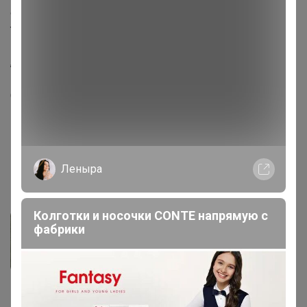
орехов,ягод и фруктов!Состав: Шоколадная глазурь
темная (сахар, эквивалент масла какао, какао
порошок, какао тертое, эмульгатор - лецитин
,ароматизатор "Ванилин"), цукаты из вишни, глянец -
комплексная пищевая добавка “Капол”. Белки
(гр.)-4,7.Жиры (гр.)-28,1. Углеводы (гр.)-55,2. Хранить
при температуре (+18±3)°С и относительной влажности
воздуха не более 75%.Срок годности:6 месяцев с даты
производства и упаковки.
Леныра
Фотографии покупателей
1
Колготки и носочки CONTE напрямую с
фабрики
Комментарии
1