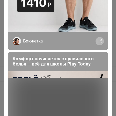
Делая заказ, Вы подтверждаете что ознакомлены с
регламентом выкупа
и соглашаетесь с
договором оферты
.
Брюнетка
Леныра
Комфорт начинается с правильного
СП125 Royal bush ☘ Фабрика суперфудов для красоты и здоровья! ☘
белья — всё для школы Play Today
Конфеты. Батончики. Шоколад
Описание
Новая коллекция драже Royal Bush с глазурью из
настоящего шоколада или йогурта и
вкуснейшей,полностью натуральной, начинки из