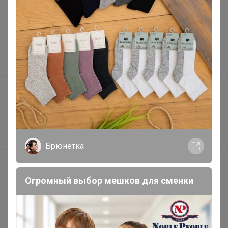
Как здесь все устроено?
Как сделать заказ?
Как получить?
Доставка
Шоурумы
Торговые марки
Наша команда
В наличии
Брюнетка
Подарочные сертификаты
Огромный выбор мешков для сменки
Реклама на сайте
Поставщикам
Вакансии