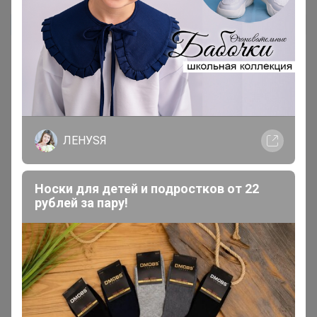
ТамараК
Автор уже получил заказ!
Вкусно! Шоколад хороший, не пластилиновый. Не
приторные
ЛЕНУSЯ
1 ноября, 2025 19:54
Носки для детей и подростков от 22
рублей за пару!
Реклама