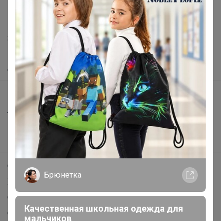
support@24-ok.ru
Написать в поддержку
Защита покупателя
Помощь
О нас
Все предложения
Анонсы
Новости
Поддержка альпак
Самое выгодное
Брюнетка
Хиты продаж
Самое желанное
Качественная школьная одежда для
Самое быстрое
мальчиков