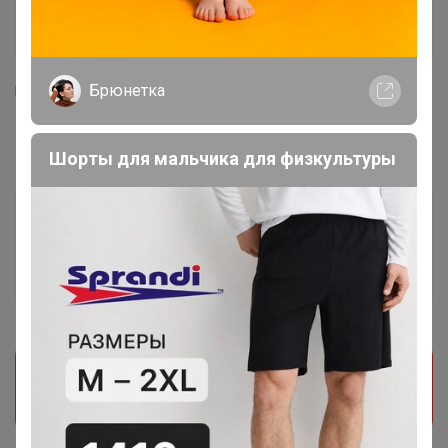
Брюнетка
1
53
1
51
Вишня в шоколаде, 100гр
Шорты для мальчика для физкультуры
190,46
р
Орг.
41,9р
Доставка
10р
Специальный тариф
Для вас выдача заказа — от 10р
Прием заказов на этот лот временно
приостановлен организатором. Поставьте отметку
мне нравится и мы обязательно сообщим как
только он станет доступен!