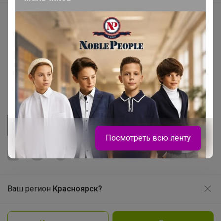
Начать зарабатывать с 24-ok
Picabox.ru - Лучшее место для ваших изображений
Розыгрыш - Генератор случайных чисел
Пульс нашего маркетплейса
Укорачиватель ссылок
Посмотреть всю ленту
Ваш регион
Красноярск?
Продолжая использовать этот сайт и нажимая кнопку
«Принять», вы даёте согласие на обработку файлов
© ООО "Лявита", ОГРН 1122468054070, 2012 - 2026
cookie
Политика конфиденциальности
Брюнетка