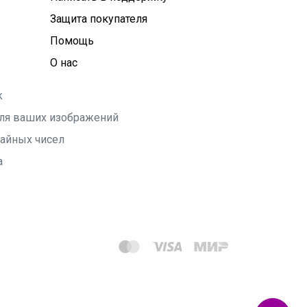
Защита покупателя
Помощь
О нас
k
 для ваших изображений
чайных чисел
а