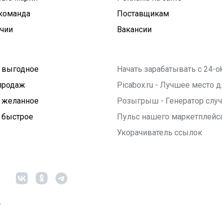
команда
Поставщикам
ичии
Вакансии
 выгодное
Начать зарабатывать с 24-o
продаж
Picabox.ru - Лучшее место
 желанное
Розыгрыш - Генератор слу
 быстрое
Пульс нашего маркетплейс
Укорачиватель ссылок
6