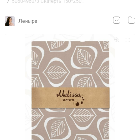
50604960/3 Скатерть 150*250...
Леныра