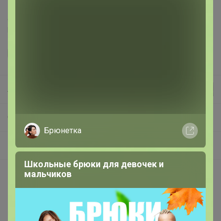
Делая заказ, Вы подтверждаете что ознакомлены с
регламентом выкупа
и соглашаетесь с
договором оферты
.
Леныра
СП342 В НАЛИЧИИ! BUDIBASA, ORANGE TOYS Игрушки, книжки, деревянные пазлы. Скидки на собакенов!
Брюнетка
LEMMO - деревянный конструктор, 100% эко
Школьные брюки для девочек и
мальчиков
Покупают вместе