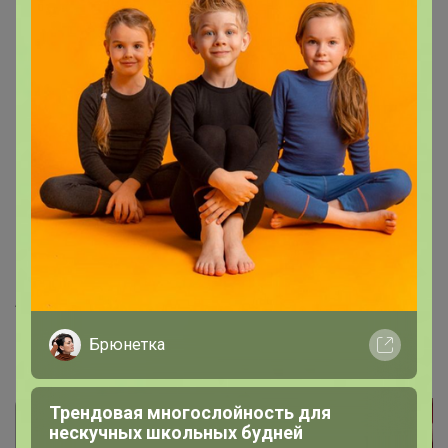
Клей
Наждачная бумага
Подробная инструкция
В наборе 3 варианта парусов:
Белый
Черные (пиратские)
Розовые (для девочки)
Модель после сборки можно раскрасить акриловыми
красками!
Артикул
0145
Брюнетка
Фотографии покупателей
11
Трендовая многослойность для
нескучных школьных будней