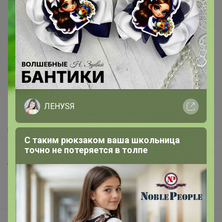
Реклама
Как здесь все устроено?
Как сделать заказ?
ЛЕНУSЯ
Как получить?
Доставка
С таким рюкзаком ваша школьница
точно не потеряется в толпе
Шоурумы
Торговые марки
Наша команда
В наличии