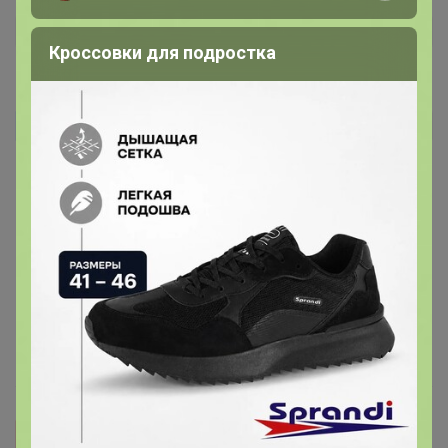
Кроссовки для подростка
natalyk
Автор уже получил заказ!
Модель состоит из пошаговой инструкции, клея,
парусов и фанерок с деталями. Детали на фанерах
пронумерованы, их надо выдавливать из фанеры.
Много мелких и хрупких деталей, при сборке нужна
постоянная внимательность. Относительно простая
сборка, интересный результат - модель подходит для
подарка творческим натурам.
18 февраля, 2025 18:42
YuliyaSemenova