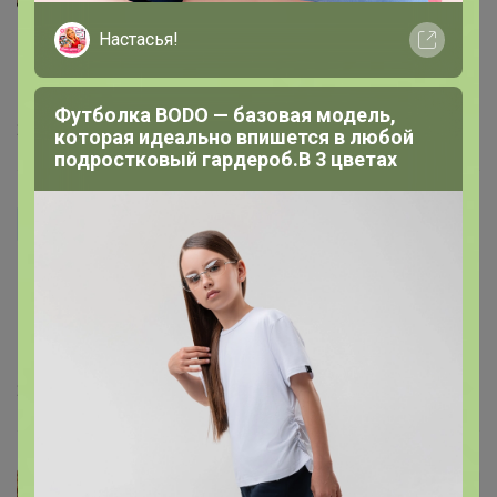
Настасья!
Milve
,
Здравствуйте, паруса красные )
‌Можно забрать в субботу на Баумана 20в с 10 до 16)
Футболка BODO — базовая модель,
29 сентября, 2023 20:46
которая идеально впишется в любой
подростковый гардероб.В 3 цветах
Milve
Добрый день. Если заказывать на подарок, коробка
без повреждений? В комплекте все 3 паруса, или
какие-то одни? Можно узнать цвет? При оплате
можно забрать в пятницу?
27 сентября, 2023 11:29
Alino4kacat
Автор уже получил заказ!