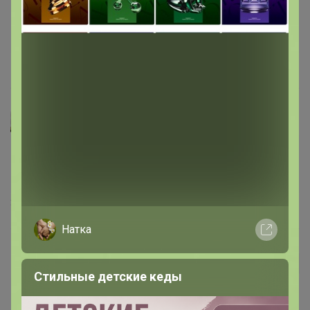
Леныра
, ответ бы еще дождаться от
Шень+Жень
;)
каким размером паруса
1 июня, 2022 09:40
Леныра
Elena74
, Если сделаете, обязательно пожалуйста
поделитесь фото
31 мая, 2022 17:51
Натка
Elena74
Автор уже получил заказ!
Стильные детские кеды
Шень+Жень
, подскажите пожалуйста: паруса какими