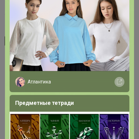
4 июня, 2022 19:44
lavrovajulia89
Автор уже получил заказ!
Самый большой парус 9,5*4 см, остальные ещё
меньше, мы ещё не собирали его
Атлантика
Предметные тетради
1 июня, 2022 11:27
Elena74
Автор уже получил заказ!