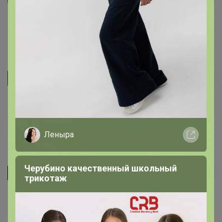
В наборе был один цвет паруса, алый из ткани
16 января, 2023 19:34
evsenia
Автор уже получил заказ!
Взяла в подарок племяннику, думаю прекрасный
корабль
24 ноября, 2022 16:35
Леныра
Черубино качественный школьный
lavrovajulia89
Автор уже получил заказ!
трикотаж