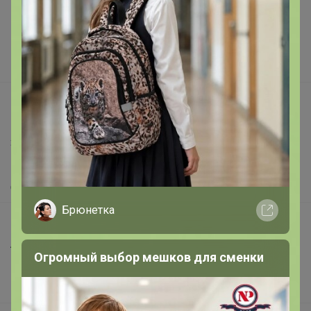
Подарочные сертификаты
Реклама на сайте
Поставщикам
Вакансии
support@24-ok.ru
Написать в поддержку
Защита покупателя
Помощь
О нас
Брюнетка
Все предложения
Анонсы
Огромный выбор мешков для сменки
Новости
Поддержка альпак