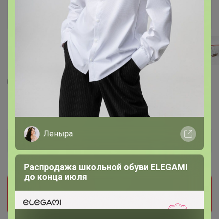
8
95
17
183
КОРАБЛЬ «ЛАМАР»
620,6
р
Леныра
Орг.
136,53р
Доставка
50р
Распродажа школьной обуви ELEGAMI
до конца июля
Прием заказов на этот лот временно
приостановлен организатором. Поставьте отметку
мне нравится и мы обязательно сообщим как
только он станет доступен!