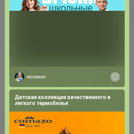
141,24р
216,14р
Робот "Санни"
Робот "ФИЛ"
мозаика
Детская коллекция качественного и
легкого термобелья
Описание
87 деталей. Габаритные размеры: 260х100х250 мм.
В набор входит: