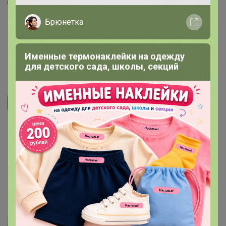
МАМА И ДОЧЬ
, фото коробки есть в галерее. Я могу
Брюнетка
поставщику пожелания по поводу цвета парусов
отправить, но не могу гарантировать что он их учтет
Именные термонаклейки на одежду
26 января, 2024 13:14
для детского сада, школы, секций
МАМА И ДОЧЬ
Здравствуйте! Нужен с алыми парусами. Или не
угадаешь какие попадутся? И еще вопрос на коробке
самой паруса какого цвета? Хочу на 14 февраля
заказать
26 января, 2024 11:20
Леныра