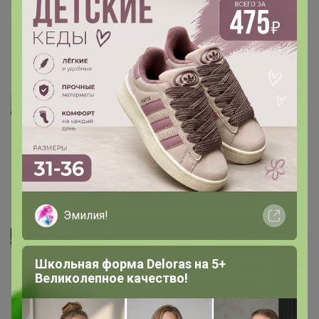
размерами? Хочу их заменить денежными купюрами -
возможно будет такое?
31 мая, 2022 17:45
Леныра
Шень+Жень
, ого! Когда вы успели собрать? Забрали
же недавно ))) Спасибо за отзыв!
4 апреля, 2022 16:28
Эмилия!
Шень+Жень
Автор уже получил заказ!
Школьная форма Deloras на 5+
Корабль красивый! Собирается легко, некоторые
Великолепное качество!
мелкие детали лучше фиксировать клеем.
‌Ребёнку очень понравилось! Закажем что-то ещё,