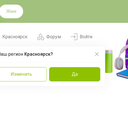
Жми
Красноярск
Форум
Войти
Ваш регион
Красноярск?
Нравится
Заказы
Изменить
Да
и
Команда
Торговые марки
Эксперты