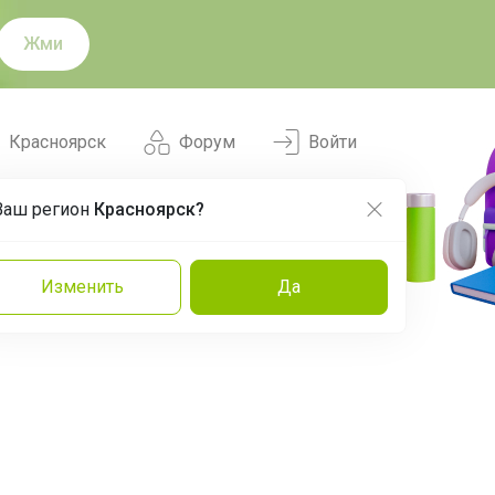
Жми
Красноярск
Форум
Войти
Ваш регион
Красноярск?
Нравится
Заказы
Изменить
Да
и
Команда
Торговые марки
Эксперты