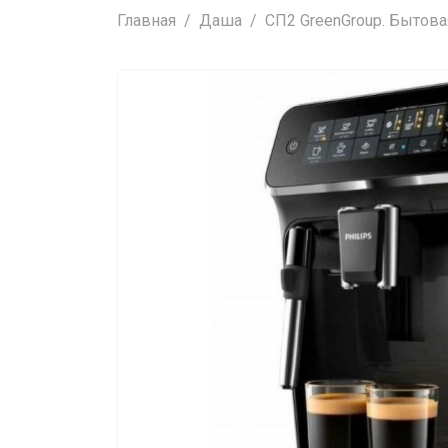
Главная
Даша
СП2 GreenGroup. Бытова