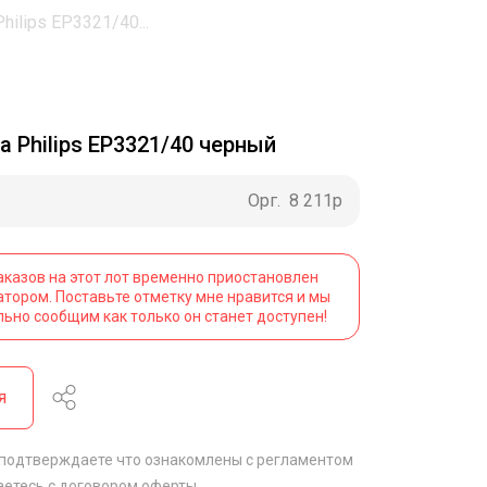
ilips EP3321/40...
 Philips EP3321/40 черный
Орг.
8 211р
аказов на этот лот временно приостановлен
атором. Поставьте отметку мне нравится и мы
льно сообщим как только он станет доступен!
я
 подтверждаете что ознакомлены с
регламентом
аетесь с
договором оферты
.