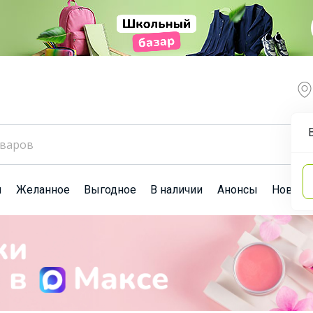
ы
Желанное
Выгодное
В наличии
Анонсы
Новост