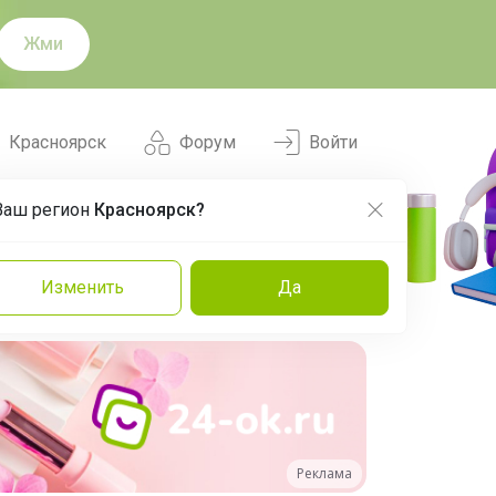
Жми
Красноярск
Форум
Войти
Ваш регион
Красноярск?
Нравится
Заказы
Изменить
Да
и
Команда
Торговые марки
Эксперты
Реклама