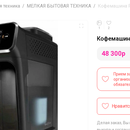
я техника
МЕЛКАЯ БЫТОВАЯ ТЕХНИКА
Кофемашина Ph
1
2
Кофемашина
48 300
р
Прием з
организ
обязате
Нравитс
Делая заказ, Вы
выкупа
и соглаш