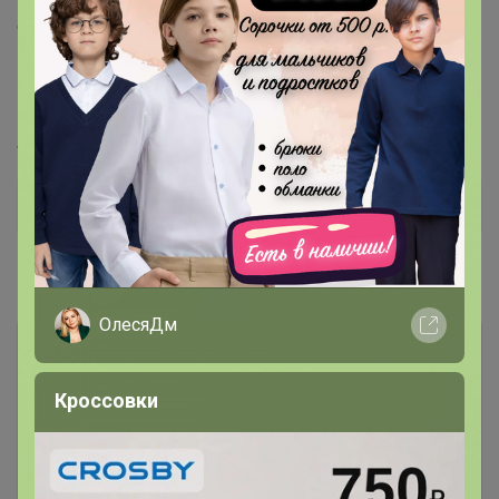
снимать чашу и менять аксессуары, планетарное
вращение для тщательного перемешивания, удобная
крышка с отверстием для добавления продуктов во
время перемешивания, противоскользящие ножки
Артикул
А21262
Дополнительная информация
Комментарии
ОлесяДм
Кроссовки
Чтобы написать комментарий необходимо