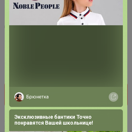
1
2
Миксер планетарный Pioneer MX322 wine
maroon
7 100
р
Орг.
1 207р
Прием заказов на этот лот временно
приостановлен организатором. Поставьте отметку
Брюнетка
мне нравится и мы обязательно сообщим как
только он станет доступен!
Эксклюзивные бантики Точно
Делая заказ, Вы подтверждаете что ознакомлены с
понравятся Вашей школьнице!
регламентом выкупа
и соглашаетесь с
договором оферты
.