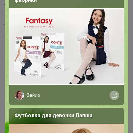
Доставка
Шоурумы
Торговые марки
Наша команда
В наличии
Подарочные сертификаты
Реклама на сайте
Поставщикам
Вакансии
Вейла
support@24-ok.ru
Написать в поддержку
Футболка для девочки Лапша
Защита покупателя
Помощь