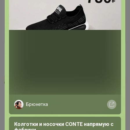
авторизоваться на сайте!
Это займет меньше минуты
Войти
Зарегистрироваться
Реклама
Брюнетка
Как здесь все устроено?
Как сделать заказ?
Как получить?
Колготки и носочки CONTE напрямую с
фабрики