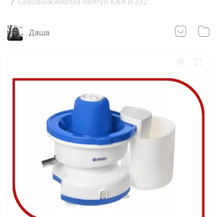
Соковыжималка Нептун КАЖИ.332...
Даша