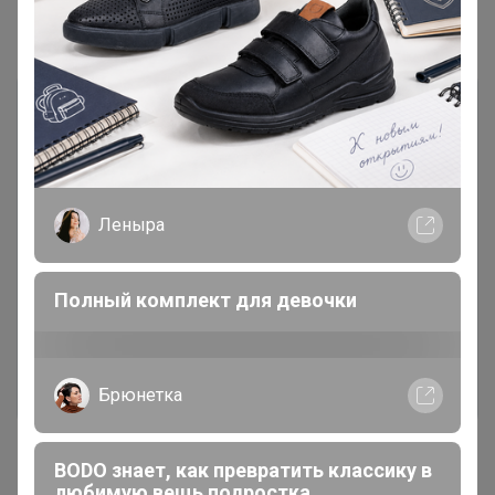
Комментарии
Леныра
Чтобы написать комментарий необходимо
авторизоваться на сайте!
Полный комплект для девочки
Это займет меньше минуты
Войти
Зарегистрироваться
Брюнетка
BODO знает, как превратить классику в
любимую вещь подростка