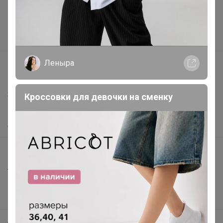
Реклама на сайте
Поставщикам
Вакансии
Леныра
support@24-ok.ru
Написать в поддержку
Защита покупателя
Кроссовки для девочки на сменку
Помощь
О нас
Все предложения
Анонсы
Новости
Поддержка альпак