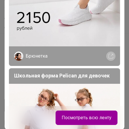
Самое выгодное
Хиты продаж
Самое желанное
Самое быстрое
Начать зарабатывать с 24-ok
Picabox.ru - Лучшее место для ваших изображений
Брюнетка
Розыгрыш - Генератор случайных чисел
Пульс нашего маркетплейса
Школьная форма Pelican для девочек
Укорачиватель ссылок
Посмотреть всю ленту