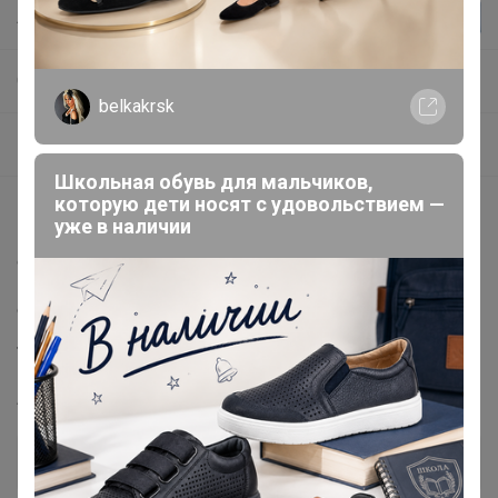
ЛЕНУSЯ
СП119 Шарлиз ⚡ РАСПРОДАЖА ⚡Качественный трикотаж из турецкой вискозы + ТЕРМЛОБЕЛЬЕ
belkakrsk
РАСПРОДАЖА
Школьная обувь для мальчиков,
которую дети носят с удовольствием —
Описание
уже в наличии
90% вискоза, 10% лайкра
отделка: 92% полиэстер, 8% лайкра
Тип ткани:
Вискоза
Артикул
0175-46
Дополнительная информация