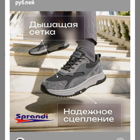
рублей
Распродажа
2
Футболка с длинным рукавом, арт. 0175-46
204
р
Орг.
44,88р
436,32р
-53%
Доставка ~ 14 дней с момента включения в
счет
После 23 августа 2026 г.