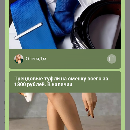
Скидка
Скидка
69р
69р
Детские трусы для
Детские трусы для
мальчика ЦВЕТНЫЕ
мальчика РОБОТЫ НА
РОБОТЫ
СЕРОМ
ОлесяДм
Описание
Трендовые туфли на сменку всего за
Состав: 100% хлопок кулирная гладь Детали • Высота
1800 рублей. В наличии
пояса : стандартная • Эластичный пояс • Резинка на
поясе вшивная, закрыта, не соприкасается с телом
ребенка Состав и уход • 100% хлопок • Температура
стирки 40° • Гладить при низкой температуре / не
отбеливать • Барабанная сушка на слабом режиме •
Сухая чистка запрещена