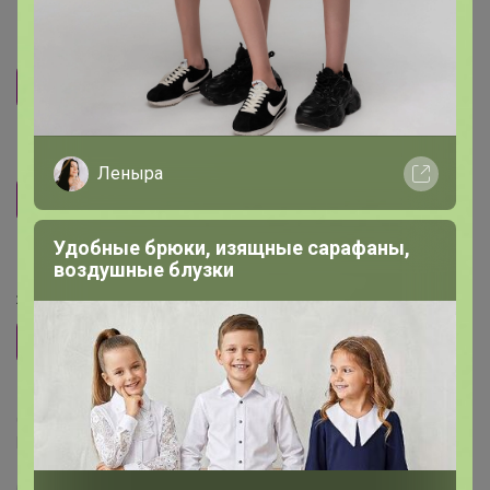
Возможность замены цвета
Без замены цвета
Замена цвета возможна
Пол
Леныра
Мужской
Удобные брюки, изящные сарафаны,
Размер
воздушные блузки
29 участников считают, что
размер — соответствует
.
74
80
98
116
122
Делая заказ, Вы подтверждаете что ознакомлены с
регламентом выкупа
и соглашаетесь с
договором оферты
.