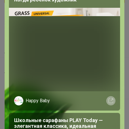
Реклама
Как здесь все устроено?
Как сделать заказ?
Как получить?
Доставка
Шоурумы
Торговые марки
Наша команда
В наличии
Happy Baby
Подарочные сертификаты
Реклама на сайте
Школьные сарафаны PLAY Today —
Поставщикам
элегантная классика, идеальная