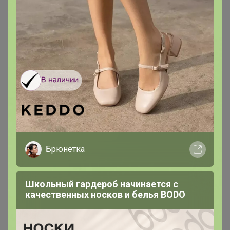
Артикул
150
Дополнительная информация
Комментарии
1
Брюнетка
Чтобы написать комментарий необходимо
авторизоваться на сайте!
Школьный гардероб начинается с
качественных носков и белья BODO
Это займет меньше минуты
Войти
Зарегистрироваться