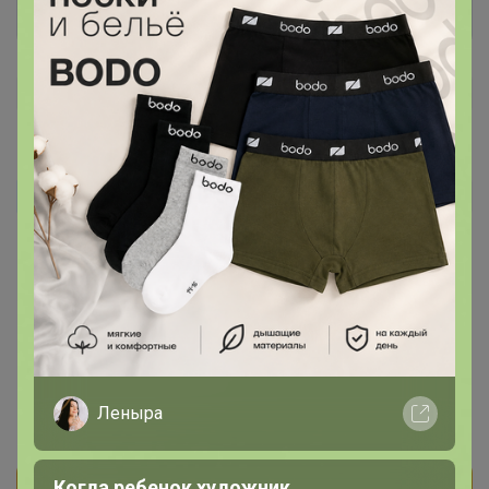
byaka77781
Автор уже получил заказ!
Взяла 92р. на ребенка ростом 70см, обычного, не
пухляша. Как раз подошло.
1 июня, 2022 18:09
Леныра
Когда ребенок художник