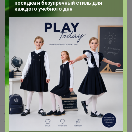
посадка и безупречный стиль для
Вакансии
каждого учебного дня
support@24-ok.ru
Написать в поддержку
Защита покупателя
Помощь
О нас
Все предложения
Анонсы
Новости
Поддержка альпак
Самое выгодное
Хиты продаж