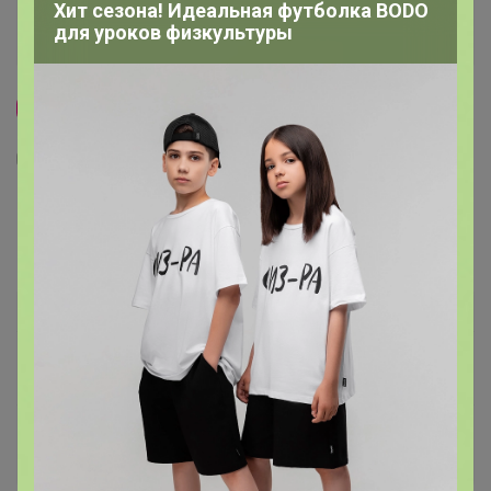
Хит сезона! Идеальная футболка BODO
для уроков физкультуры
Скидка
1
109
1
30
Детские трусы для мальчика РОБОТЫ НА
БИРЮЗЕ
69
р
Орг.
15,18р
Специальный тариф
Для вас выдача заказа — от 10р
Доставка ~ 7 дней с момента включения в
счет
После 14 августа 2026 г.