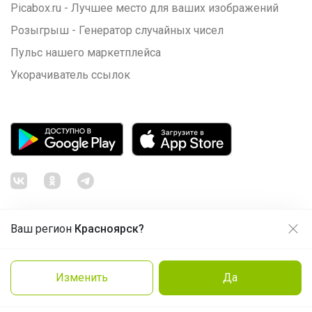
Picabox.ru - Лучшее место для ваших изображений
Розыгрыш - Генератор случайных чисел
Пульс нашего маркетплейса
Укорачиватель ссылок
Ваш регион
Красноярск?
Продолжая использовать этот сайт и нажимая кнопку
«Принять», вы даёте согласие на обработку файлов
© ООО "Лявита", ОГРН 1122468054070, 2012 - 2026
cookie
Политика конфиденциальности
Изменить
Да
Нравится
Cоглашение пользователя
Подробнее
Принять