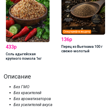
Спецтариф на выдачу
136р
433р
Перец из Вьетнама 100 г
свеже-молотый
Соль адыгейская
крупного помола 1кг
Описание
Без ГМО
Без красителей
Без ароматизаторов
Без усилителей вкуса