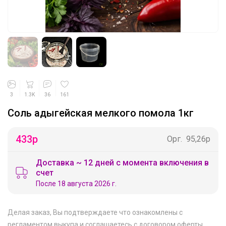
3
1.3K
36
161
Соль адыгейская мелкого помола 1кг
433
р
Орг.
95,26р
Доставка ~ 12 дней с момента включения в
счет
После 18 августа 2026 г.
Делая заказ, Вы подтверждаете что ознакомлены с
регламентом выкупа
и соглашаетесь с
договором оферты
.