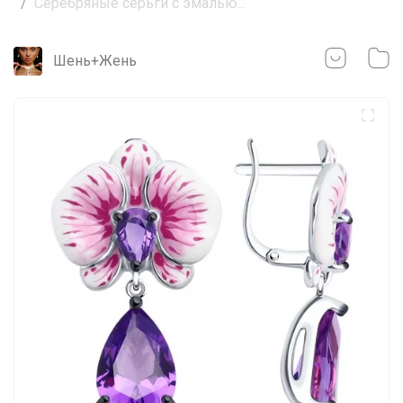
Серебряные серьги с эмалью...
Шень+Жень