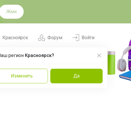
Жми
Красноярск
Форум
Войти
Ваш регион
Красноярск?
Нравится
Заказы
Изменить
Да
и
Команда
Торговые марки
Эксперты