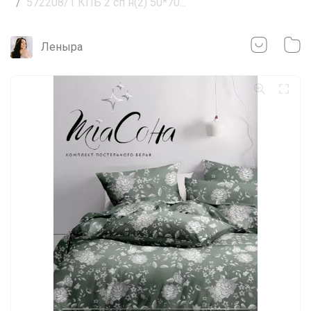
572208/1 КПБ 2 сп н(2) 50*70...
Леныра