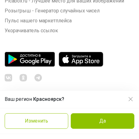
Picabox.ru - Лучшее место для ваших изображений
Розыгрыш - Генератор случайных чисел
Пульс нашего маркетплейса
Укорачиватель ссылок
Ваш регион
Красноярск?
Продолжая использовать этот сайт и нажимая кнопку
«Принять», вы даёте согласие на обработку файлов
© ООО "Лявита", ОГРН 1122468054070, 2012 - 2026
cookie
Политика конфиденциальности
Изменить
Да
Заказать
Cоглашение пользователя
Подробнее
Принять