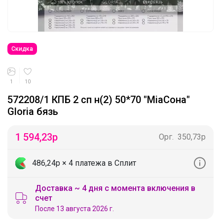
Скидка
1
10
572208/1 КПБ 2 сп н(2) 50*70 "MiaСона"
Gloria бязь
1 594,23
р
Орг.
350,73р
486,24р
× 4 платежа в Сплит
Доставка ~ 4 дня с момента включения в
счет
После 13 августа 2026 г.