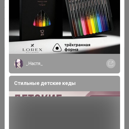
Наволочка: 70 x 70 (+(-) 1 см) - 1 шт.
Артикул
571102/6В
Комментарии
_Настя_
Стильные детские кеды
Чтобы написать комментарий необходимо
авторизоваться на сайте!
Это займет меньше минуты
Войти
Зарегистрироваться