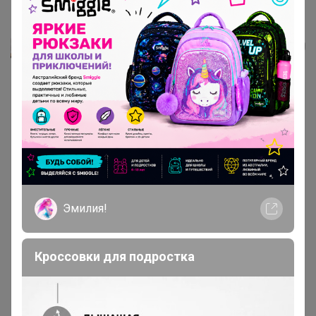
571102/6В КПБ 1,5 сп н(1)70*70...
Леныра
Эмилия!
Кроссовки для подростка