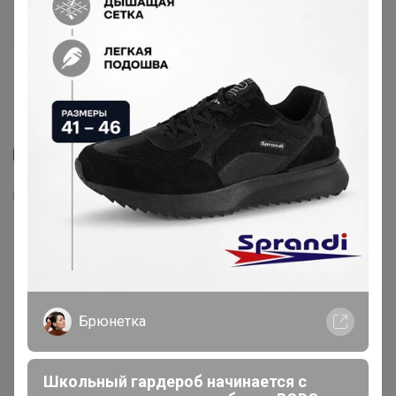
Скидка
2
9
571102/6В КПБ 1,5 сп н(1)70*70 Нeloisa бязь
1 298,13
р
Орг.
285,59р
Брюнетка
395,93р
× 4 платежа в Сплит
Школьный гардероб начинается с
Доставка ~ 4 дня с момента включения в