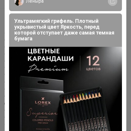
Леныра
Описание
Ультрамягкий грифель. Плотный
укрывистый цвет Яркость, перед
Постельное бельё 1,5 спальное из бязи — это идеальный
которой отступает даже самая темная
бумага
выбор для тех, кто ценит комфорт и качество. Бязь — это
прочная и долговечная ткань, которая обеспечивает
приятные ощущения во время сна. Она хорошо
пропускает воздух и впитывает влагу, что создаёт
оптимальные условия для здорового сна. Постельное
бельё изготовлено из высококачественной бязи,
которая отличается плотностью и устойчивостью к
износу. Оно легко стирается и не теряет своей формы и
цвета даже после многочисленных стирок. Благодаря
разнообразию дизайнов и расцветок, вы сможете
подобрать комплект, который идеально подойдёт к
интерьеру вашей спальни.
Пододеяльник: 145 x 210 (+(-) 2 см) - 1 шт
Простыня: 150 x 215 (+(-) 3 см) - 1 шт