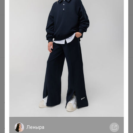
В наличии
Подарочные сертификаты
Реклама на сайте
Поставщикам
Вакансии
support@24-ok.ru
Написать в поддержку
Защита покупателя
Помощь
О нас
Все предложения
Анонсы
Леныра