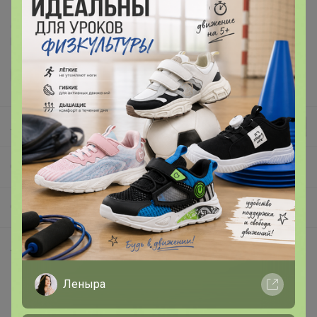
Делая заказ, Вы подтверждаете что ознакомлены с
регламентом выкупа
и соглашаетесь с
договором оферты
.
Леныра
СП384 Mona Liza КПБ подушки и одеяла! РАСПРОДАЖА! Экспресс-закупка со склада в Красноярске!
Отдельные предметы: простыни, пододеяльники, наволочки
Артикул
590102/04
Леныра
Комментарии