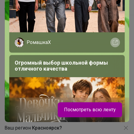
Самое быстрое
Начать зарабатывать с 24-ok
Picabox.ru - Лучшее место для ваших изображений
РомашкаХ
Розыгрыш - Генератор случайных чисел
Пульс нашего маркетплейса
Укорачиватель ссылок
Огромный выбор школьной формы
отличного качества
Посмотреть всю ленту
Ваш регион
Красноярск?
Продолжая использовать этот сайт и нажимая кнопку
«Принять», вы даёте согласие на обработку файлов