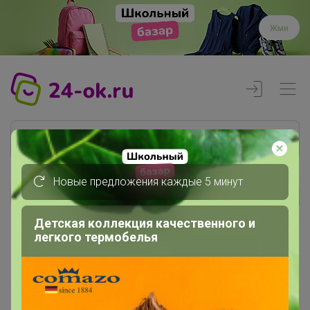
Жми
Новые предложения каждые 5 минут
Реклама
Детская коллекция качественного и
легкого термобелья
Главная
Леныра
СП384 Mona Liza КПБ подушки...
Отдельные предметы: простыни,...