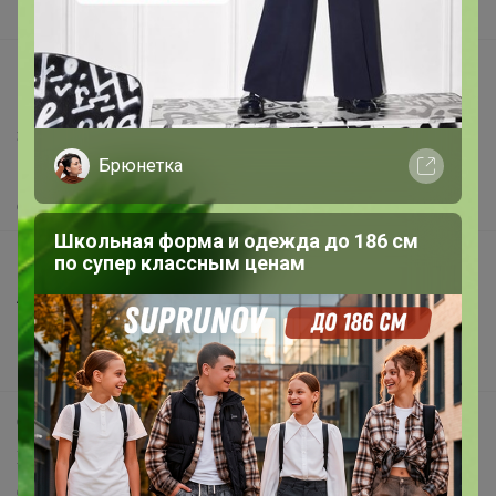
Вакансии
support@24-ok.ru
Написать в поддержку
Защита покупателя
Брюнетка
Помощь
О нас
Школьная форма и одежда до 186 см
Все предложения
по супер классным ценам
Анонсы
Новости
Поддержка альпак
Самое выгодное
Хиты продаж
Самое желанное