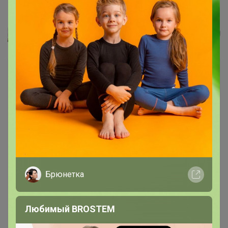
590102/04 Комплект наволочек...
Леныра
Брюнетка
Любимый BROSTEM