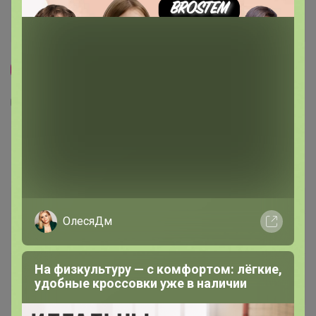
Скидка
1
3
590102/04 Комплект наволочек 70*70 Mona
Liza тенсел мрамор тенсел
915,13
р
Орг.
201,33р
ОлесяДм
279,11р
× 4 платежа в Сплит
На физкультуру — с комфортом: лёгкие,
Доставка ~ 4 дня с момента включения в
удобные кроссовки уже в наличии
счет
После 11 августа 2026 г.