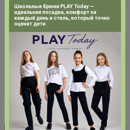
Школьные брюки PLAY Today —
идеальная посадка, комфорт на
каждый день и стиль, который точно
оценят дети
Чтобы написать комментарий необходимо
авторизоваться на сайте!
Это займет меньше минуты
Войти
Зарегистрироваться