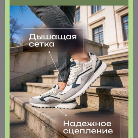
мне нравится и мы обязательно сообщим как
только он станет доступен!
Делая заказ, Вы подтверждаете что ознакомлены с
регламентом выкупа
и соглашаетесь с
договором оферты
.
Леныра
СП533 PLAY TODAY Скидки! Белье, носочки, купальники, обувь и, конечно, одежда!
ОБУВЬ
Описание