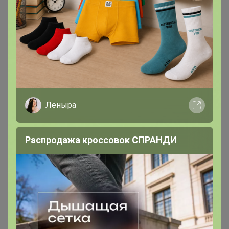
Страна производства: Китай
Год коллекции: 2025
Возраст: 3 - 7 лет
Артикул
12512743
Дополнительная информация
Леныра
Комментарии
Распродажа кроссовок СПРАНДИ
Чтобы написать комментарий необходимо
авторизоваться на сайте!