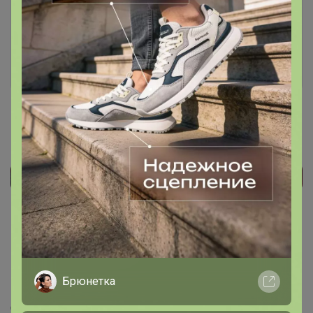
Это займет меньше минуты
Войти
Зарегистрироваться
Реклама
Как здесь все устроено?
Как сделать заказ?
Брюнетка
Как получить?
Доставка