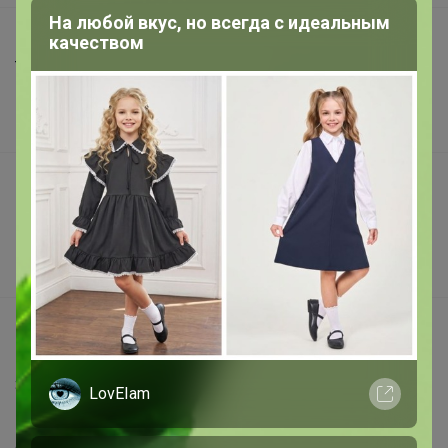
На любой вкус, но всегда с идеальным
Шоурумы
качеством
Торговые марки
Наша команда
В наличии
Подарочные сертификаты
Реклама на сайте
Поставщикам
Вакансии
support@24-ok.ru
Написать в поддержку
Защита покупателя
LovEIam
Помощь