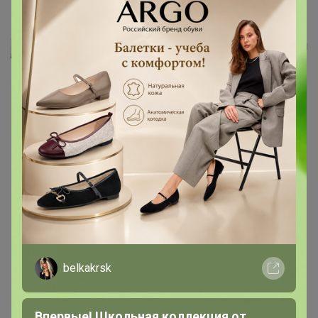
Полуботинки для мальчиков
Леныра
belkakrsk
Впервые! Школьная коллекция от