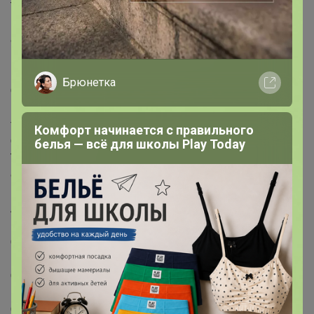
Текстильные детские кеды с огоньками для мальчика.
Эластичные шнурки и липучка создают удобство при
обувании. В обуви используется текстильная
подкладка c высоким содержанием хлопка 80%,
которая обладает высокой гигроскопичностью.
Брюнетка
Съемная мягкая текстильная стелька выполнена из
100% хлопка. Подошва с мигающим элементом
flashlight.
Комфорт начинается с правильного
Особенности ухода
белья — всё для школы Play Today
Текстиль: 60% полиэстер, 40% вискоза - только для
обуви!!!
Артикул: 12512743
Цвет: Синий, Желтый, Голубой, Оранжевый
Состав: Текстиль- 60% полиэстер, 40% вискоза
Миниколлекция: Ball
Сезон: Лето, Демисезон
Пол: Мужской
Страна бренда: Германия