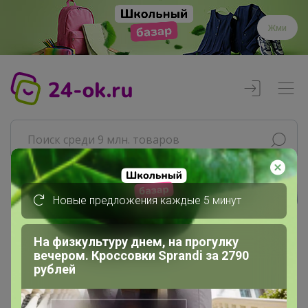
Жми
Новые предложения каждые 5 минут
Реклама
На физкультуру днем, на прогулку
Главная
вечером. Кроссовки Sprandi за 2790
Леныра
рублей
СП81 Элан Галерея. Акция августа
УЦЕНКА - скидки до 70%