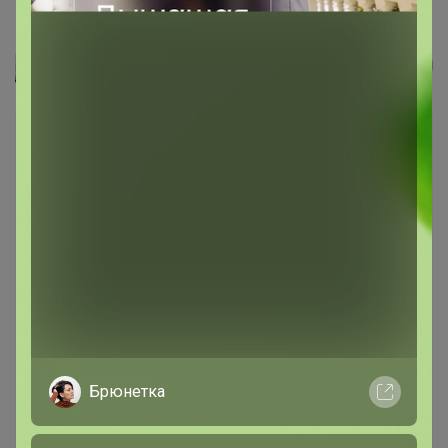
Банка д/хранения 800 мл 10*10*11,5...
Леныра
Брюнетка