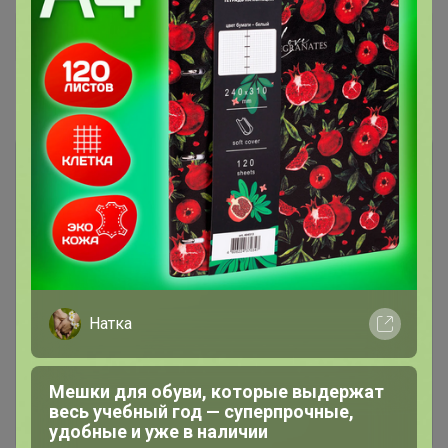
Дополнительная информация
Комментарии
Чтобы написать комментарий необходимо
авторизоваться на сайте!
Натка
Это займет меньше минуты
Мешки для обуви, которые выдержат
Войти
Зарегистрироваться
весь учебный год — суперпрочные,
удобные и уже в наличии