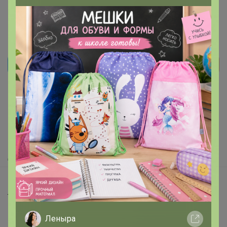
Реклама
Как здесь все устроено?
Как сделать заказ?
Как получить?
Доставка
Шоурумы
Торговые марки
Наша команда
Леныра