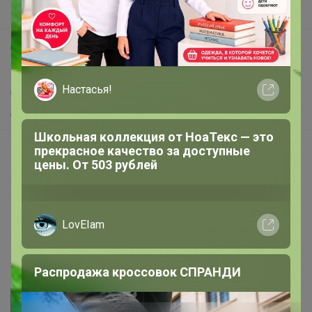
Поддержка альпак
Самое выгодное
Брюнетка
Хиты продаж
Самое желанное
Школа база Bossa Nova!!!
Самое быстрое
Начать зарабатывать с 24-ok
Picabox.ru - Лучшее место для ваших изображений
Розыгрыш - Генератор случайных чисел
Пульс нашего маркетплейса
Укорачиватель ссылок