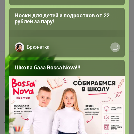
В наличии
Носки для детей и подростков от 22
Подарочные сертификаты
рублей за пару!
Реклама на сайте
Поставщикам
Вакансии
support@24-ok.ru
Написать в поддержку
Защита покупателя
Помощь
О нас
Все предложения
Анонсы
Новости