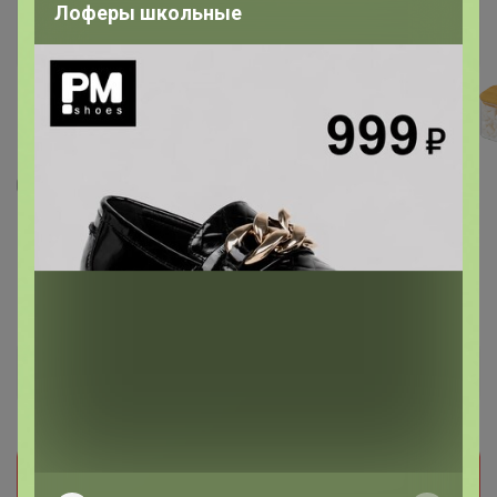
Лоферы школьные
11
2
16
Банка д/хранения 800 мл 10*10*11,5 см
"Crystal glass" + бамбуков.крышка с
силикон. прокладкой,стекло
240
р
Орг.
52,8р
Доставка
40р
Прием заказов на этот лот временно
приостановлен организатором. Поставьте отметку