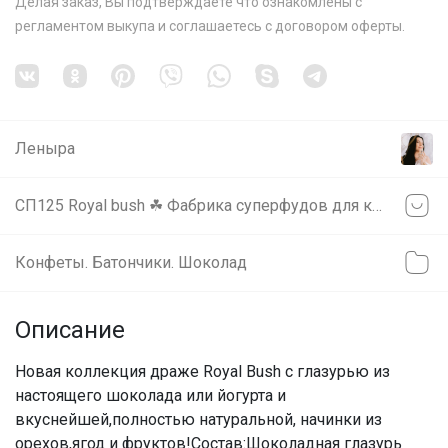
Делая заказ, Вы подтверждаете что ознакомлены с
регламентом выкупа
и соглашаетесь с
договором оферты
.
Леныра
СП125 Royal bush ☘ Фабрика суперфудов для красоты и здоровья! ☘
Конфеты. Батончики. Шоколад
Описание
Новая коллекция драже Royal Bush с глазурью из
настоящего шоколада или йогурта и
вкуснейшей,полностью натуральной, начинки из
орехов,ягод и фруктов!Состав:Шоколадная глазурь