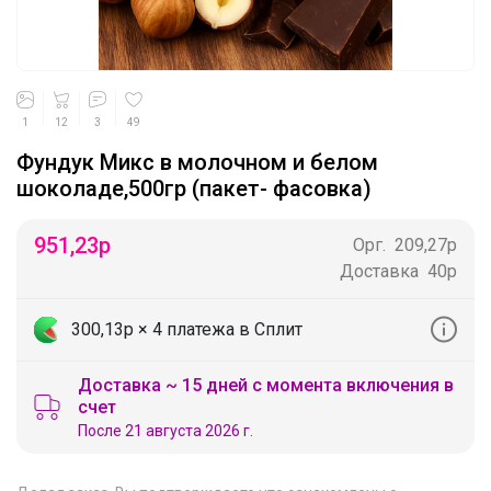
1
12
3
49
Фундук Микс в молочном и белом
шоколаде,500гр (пакет- фасовка)
951,23
р
Орг.
209,27р
Доставка
40р
300,13р
× 4 платежа в Сплит
Доставка ~ 15 дней с момента включения в
счет
После 21 августа 2026 г.