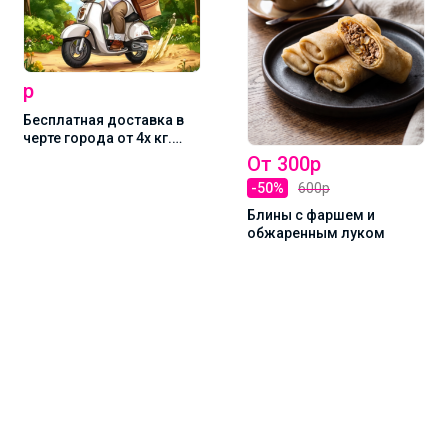
р
Бесплатная доставка в
черте города от 4х кг.
Заказать 4 кг и
От 300р
подписаться на новости
-50%
600р
организатора и закупки
Доставка ВТОРНИК-
Блины с фаршем и
СРЕДА
обжаренным луком