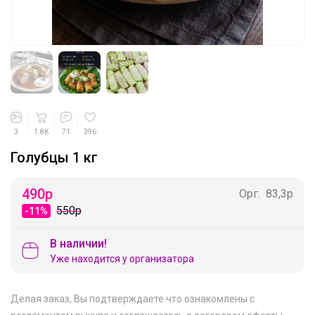
3
1.8K
71
396
Голубцы 1 кг
490
р
Орг.
83,3р
550р
-11%
В наличии!
Уже находится у организатора
Делая заказ, Вы подтверждаете что ознакомлены с