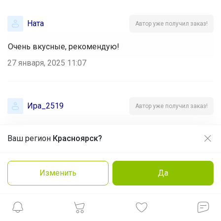
Haтa
Автор уже получил заказ!
Очень вкусные, рекомендую!
27 января, 2025 11:07
Ира_2519
Автор уже получил заказ!
На вид все хорошо
Ваш регион
Красноярск?
Продолжая использовать этот сайт и нажимая кнопку
21 января, 2025 21:24
«Принять», вы даёте согласие на обработку файлов
cookie
Изменить
Да
Заказать
Подробнее
Принять
Юлия-23
Автор уже получил заказ!
Очень вкусно, рекомендую к покупке