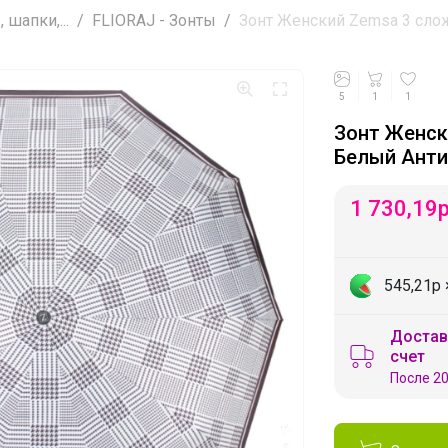
 шапки,...
FLIORAJ - Зонты
Зонт Женский Zemsa 3 слож
5
1
1
Зонт Женск
Белый Анти
1 730,19
545,21р
Достав
счет
После 20