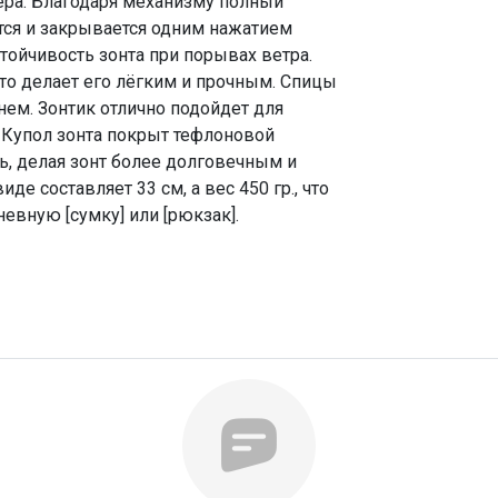
ера. Благодаря механизму полный
тся и закрывается одним нажатием
тойчивость зонта при порывах ветра.
что делает его лёгким и прочным. Спицы
ем. Зонтик отлично подойдет для
. Купол зонта покрыт тефлоновой
зь, делая зонт более долговечным и
де составляет 33 см, а вес 450 гр., что
евную [сумку] или [рюкзак].