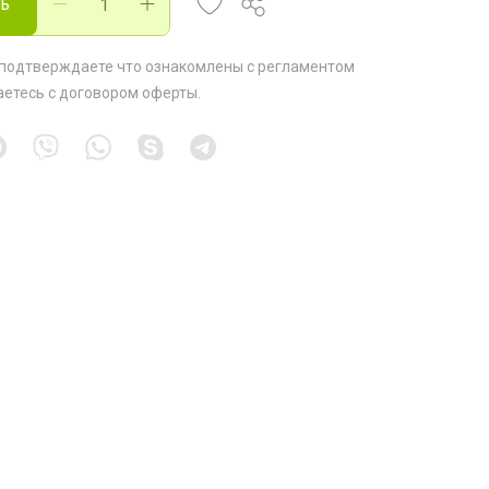
ть
 подтверждаете что ознакомлены с
регламентом
аетесь с
договором оферты
.