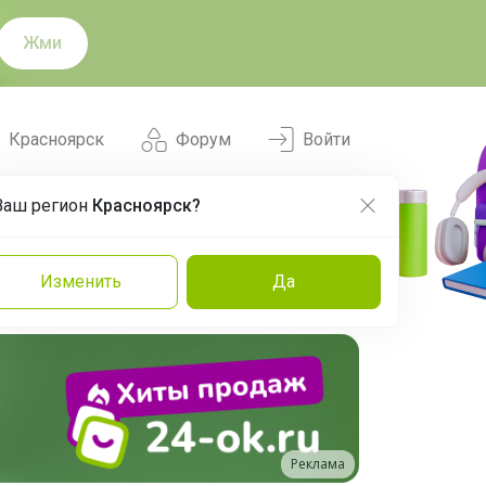
Жми
Красноярск
Форум
Войти
Ваш регион
Красноярск?
Нравится
Заказы
Изменить
Да
и
Команда
Торговые марки
Эксперты
Реклама