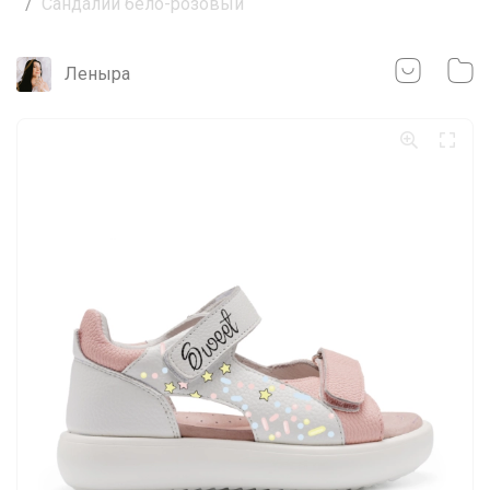
Сандалии бело-розовый
Леныра