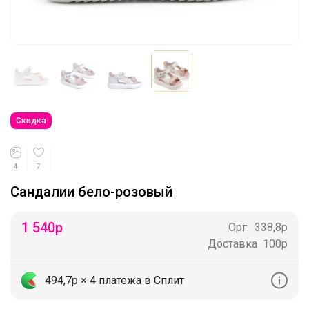
Скидка
4
7
Сандалии бело-розовый
1 540
р
Орг.
338,8р
Доставка
100р
494,7р
× 4 платежа в Сплит