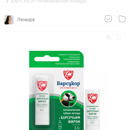
БАРСУКОР гигиеническая помада...
Леныра