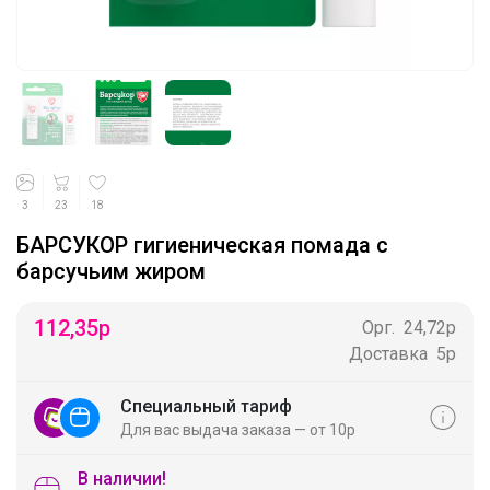
3
23
18
БАРСУКОР гигиеническая помада с
барсучьим жиром
112,35
р
Орг.
24,72р
Доставка
5р
Специальный тариф
Для вас выдача заказа — от 10р
В наличии!