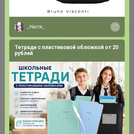
_Настя_
Леныра
СП83 Librederm - аптечная косметика. Последние муссы по 79р!
Тетради с пластиковой обложкой от 20
рублей
Уход для лица
Покупают вместе