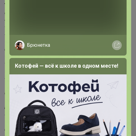
Активные ингредиенты
[+] Экстракт пальчикового лайма.
Богат АНА-кислотами, которые бережно эксфолиируют
отмершие клетки эпидермиса. Кожа приобретает
здоровый цвет, сияние и нежность.
Брюнетка
[+] Балансирующий комплекс нового поколения
(экстракты репейника и гулявника, гидроксикислоты и
соль цинка).
Котофей — всё к школе в одном месте!
Оказывает антисептическое, себорегулирующее,
матирующее и очищающее действия.
[+] Пантенол (5 % провитамин В5).
Успокаивает кожу. Контролирует воспалительные
реакции и повышает защитные свойства кожи к
воздействию раздражителей.
[+] Sodium PCA— безопасный и эффективный
природный увлажнитель, получаемый из аминокислот