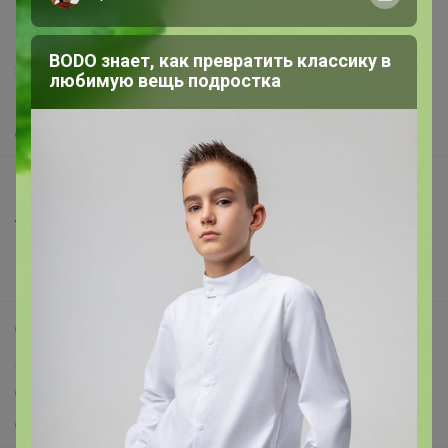
support@24-ok.ru
Написать в поддержку
BODO знает, как превратить классику в
Защита покупателя
любимую вещь подростка
Помощь
О нас
Все предложения
Анонсы
Новости
Поддержка альпак
Самое выгодное
Хиты продаж
Самое желанное
Самое быстрое