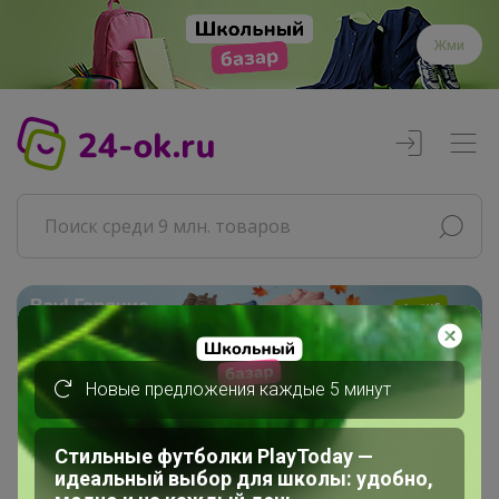
Жми
Реклама
Новые предложения каждые 5 минут
Главная
Леныра
СП83 Librederm - аптечная...
Стильные футболки PlayToday —
Уход для лица
идеальный выбор для школы: удобно,