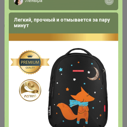
Леныра
Легкий, прочный и отмывается за пару
минут
1
15
1
45
LIBREDERM Серацин лосьон для глубокого
очищения пор 200 мл
676,24
р
Орг.
148,77р
744,72р
Доставка
30р
-9%
Доставка ~ 3 дня с момента включения в
счет
После 11 августа 2026 г.
Делая заказ, Вы подтверждаете что ознакомлены с
регламентом выкупа
и соглашаетесь с
договором оферты
.