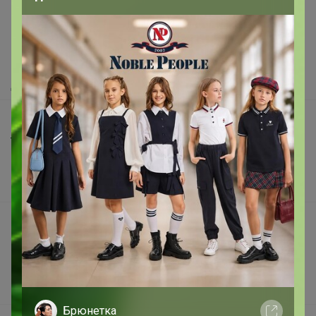
Как здесь все устроено?
Как сделать заказ?
Как получить?
Доставка
Шоурумы
Торговые марки
Наша команда
В наличии
Подарочные сертификаты
Реклама на сайте
Поставщикам
Вакансии
Брюнетка