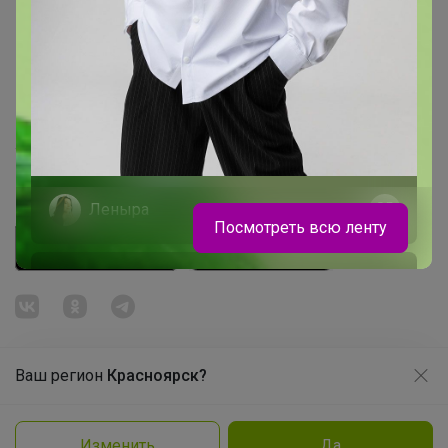
Начать зарабатывать с 24-ok
Picabox.ru - Лучшее место для ваших изображений
Розыгрыш - Генератор случайных чисел
Пульс нашего маркетплейса
Укорачиватель ссылок
Леныра
Посмотреть всю ленту
Рюкзаки и ранцы Brauberg, Grizzly,
Heikki
Ваш регион
Красноярск?
Продолжая использовать этот сайт и нажимая кнопку
«Принять», вы даёте согласие на обработку файлов
© ООО "Лявита", ОГРН 1122468054070, 2012 - 2026
cookie
Политика конфиденциальности
Изменить
Да