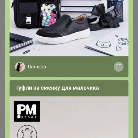
овощей.
Текстура
Лосьон легко наносится и быстро впитывается, не
оставляя следов.
Результат
Чистая ровная кожа без черных точек и расширенных
Леныра
пор.
Артикул
00046187716
Туфли на сменку для мальчика
Фотографии покупателей
1