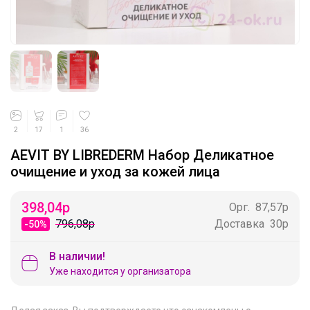
2
17
1
36
AEVIT BY LIBREDERM Набор Деликатное
очищение и уход за кожей лица
398,04
р
Орг.
87,57р
796,08р
Доставка
30р
-50%
В наличии!
Уже находится у организатора