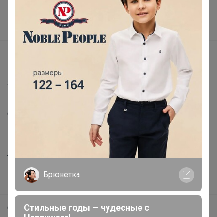
Поставщикам
Вакансии
support@24-ok.ru
Написать в поддержку
Защита покупателя
Помощь
О нас
Все предложения
Анонсы
Новости
Брюнетка
Поддержка альпак
Стильные годы — чудесные с
Самое выгодное