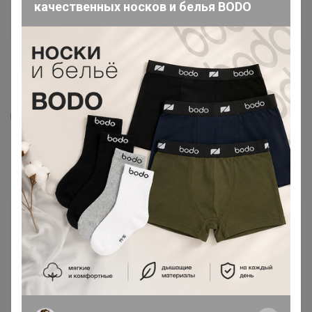
качественных носков и белья BODO
2
1
1
15
Rudy Мистический №532 жидкое мыло
400мл
1 020,78
р
Орг.
224,57р
Доставка
50р
323,84р
× 4 платежа в Сплит
В наличии!