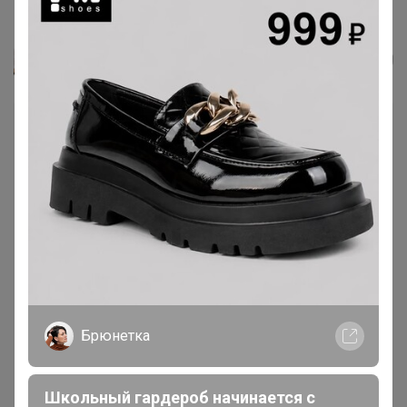
Rudy Мистический №532 жидкое...
Леныра
Брюнетка
Школьный гардероб начинается с