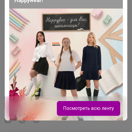
Happywear!
Хиты продаж
Самое желанное
Самое быстрое
Начать зарабатывать с 24-ok
Picabox.ru - Лучшее место для ваших изображений
Розыгрыш - Генератор случайных чисел
Пульс нашего маркетплейса
Укорачиватель ссылок
Посмотреть всю ленту