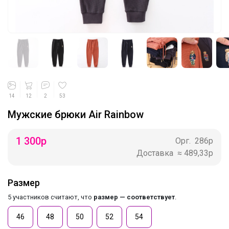
14
12
2
53
Мужские брюки Air Rainbow
1 300
р
Орг.
286р
Доставка
≈ 489,33р
Размер
5 участников считают, что
размер — соответствует
.
46
48
50
52
54