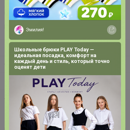
Делая заказ, Вы подтверждаете что ознакомлены с
регламентом выкупа
и соглашаетесь с
договором оферты
.
Эмилия!
Эмилия!
Школьные брюки PLAY Today —
идеальная посадка, комфорт на
каждый день и стиль, который точно
СП47 Трендовая Женская и Мужская... Air Rainbow , PATAGONIA , T-SWEATER , KT-SHIELD...
оценят дети
Мужская одежда
Артикул
Футболка
Комментарии
1