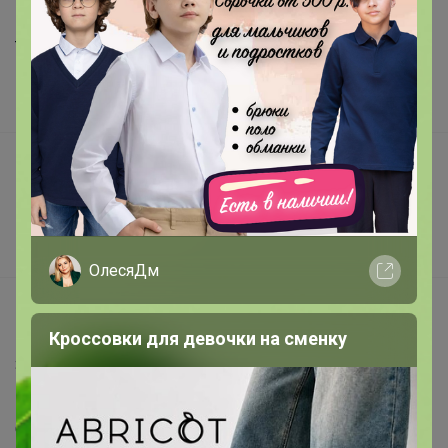
Шоурумы
Торговые марки
Наша команда
В наличии
Подарочные сертификаты
Реклама на сайте
Поставщикам
Вакансии
ОлесяДм
support@24-ok.ru
Написать в поддержку
Кроссовки для девочки на сменку
Защита покупателя
Помощь
О нас