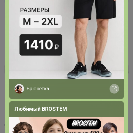
Классное качество 👌
7 июля, 2025 19:27
Реклама
Брюнетка
Как здесь все устроено?
Как сделать заказ?
Любимый BROSTEM
Как получить?
Доставка