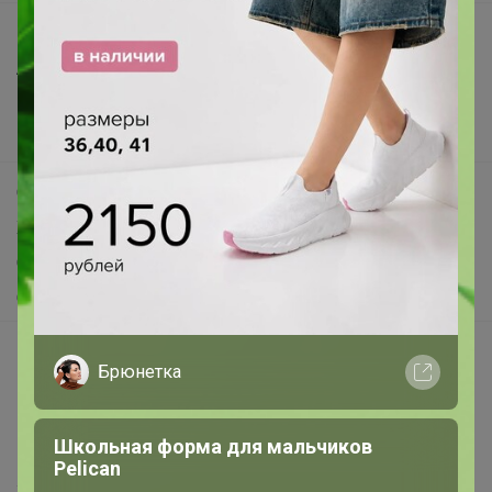
Все предложения
Анонсы
Новости
Поддержка альпак
Самое выгодное
Хиты продаж
Самое желанное
Самое быстрое
Начать зарабатывать с 24-ok
Брюнетка
Picabox.ru - Лучшее место для ваших изображений
Розыгрыш - Генератор случайных чисел
Школьная форма для мальчиков
Пульс нашего маркетплейса
Pelican