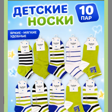
3
2
1
14
Мужская футболка T-SWEATER
580
р
Орг.
127,6р
Размер
1 участник считает, что
размер — соответствует
.
M
L
XL
2XL
3XL