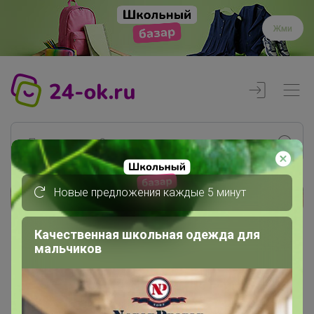
Жми
Новые предложения каждые 5 минут
Реклама
Качественная школьная одежда для
мальчиков
Главная
Эмилия!
СП47 Трендовая Женская и Мужская......
Мужская одежда