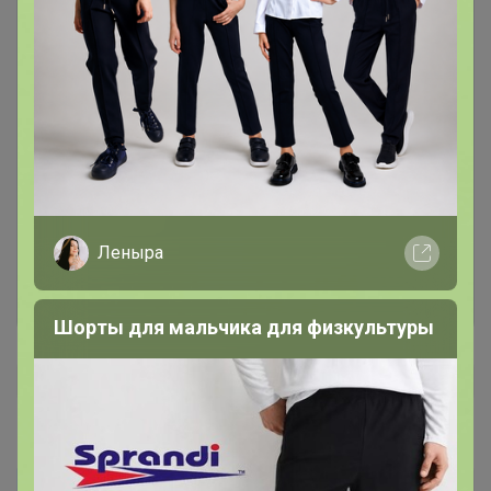
Чтобы написать комментарий необходимо
авторизоваться на сайте!
Это займет меньше минуты
Леныра
Войти
Зарегистрироваться
Шорты для мальчика для физкультуры
kloya
Автор уже получил заказ!