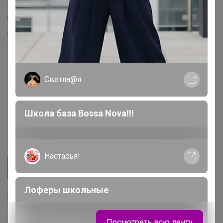
Хиты продаж
Самое желанное
Самое быстрое
Начать зарабатывать с 24-ok
Picabox.ru - Лучшее место для ваших изображений
Светла@я
Розыгрыш - Генератор случайных чисел
Пульс нашего маркетплейса
Школа база Bossa Nova!!!
Укорачиватель ссылок
Настасья!
Лоферы школьные
Посмотреть всю ленту