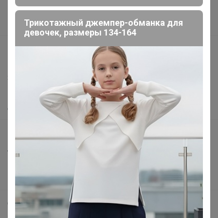
Поставщикам
Трикотажный джемпер-обманка для
Вакансии
девочек, размеры 134-164
support@24-ok.ru
Написать в поддержку
Защита покупателя
Помощь
О нас
Все предложения
Анонсы
Новости
Поддержка альпак
Самое выгодное