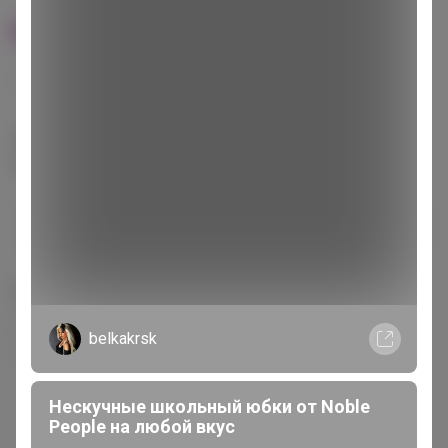
100% оригинал
У нас выгоднее
24
32
480
560
680
Эксклюзивный товар, доступен для
опытных пользователей 24-ok.ru
от 248 680,40р
Орг.
480,40р
486 320,40р
Доставка
260,80р
Цвет
Фиолетовый
Зелёный
Розовый
belkakrsk
Нескучные школьный юбки от Nоblе
Реoplе на любой вкус