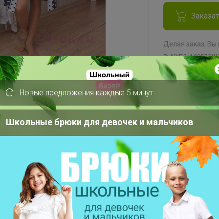
Заказа
Делая заказ, Вы
выкупа
и соглаш
Новые предложения каждые 5 минут
СП171 Одежда и бельё для беременных и кормящих мам. В наличии. Платья от 390 руб, брюки от 390 руб, футболки от 290 руб
Школьные брюки для девочек и мальчиков
обен во время беременности,
ним в роддоме. Ткань кулирка 100%
т воздух, в изделиях из нее комфортно в
укав 3/4, накладные карманы, внутри
в боковой шов и край правой полочки
зом под грудью, обработанным мягкой