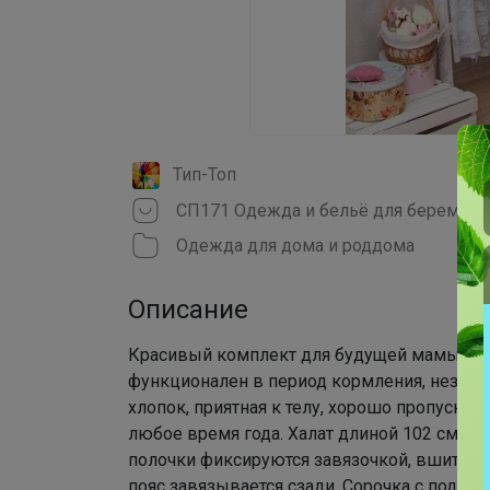
Тип-Топ
Одежда для дома и роддома
Описание
Красивый комплект для будущей мамы, уд
функционален в период кормления, незаме
хлопок, приятная к телу, хорошо пропускае
любое время года. Халат длиной 102 см., р
полочки фиксируются завязочкой, вшитый 
пояс завязывается сзади. Сорочка с подре