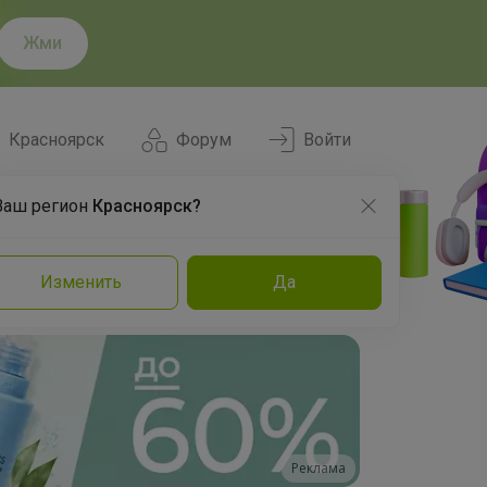
Жми
Красноярск
Форум
Войти
Ваш регион
Красноярск?
Нравится
Заказы
Изменить
Да
и
Команда
Торговые марки
Эксперты
Реклама