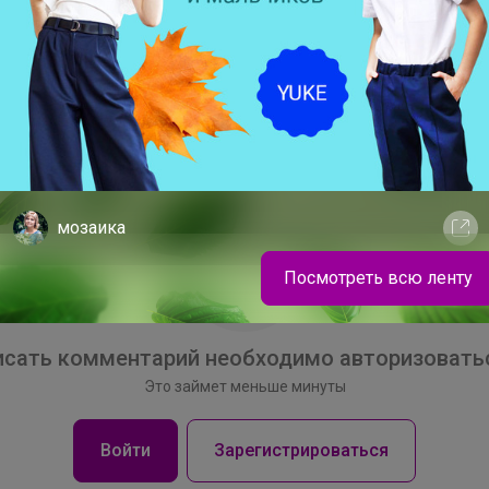
ительный объем для растущего
виде отстегивающейся, регулируемой
отстегнув клипсу.
мозаика
Посмотреть всю ленту
Кеды из натуральной кожи на липучке: 3
секунды — и готово
сать комментарий необходимо авторизоватьс
Это займет меньше минуты
Войти
Зарегистрироваться