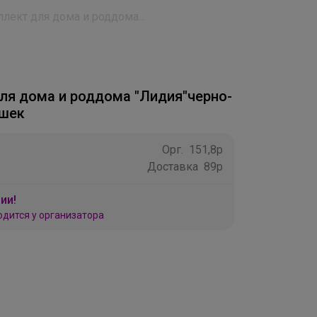
лект для дома и роддома...
ля дома и роддома "Лидия"черно-
ошек
Орг.
151,8р
Доставка
89р
ии!
одится у организатора