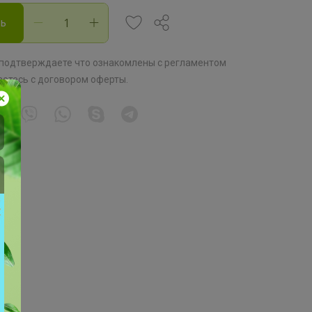
ть
 подтверждаете что ознакомлены с
регламентом
аетесь с
договором оферты
.