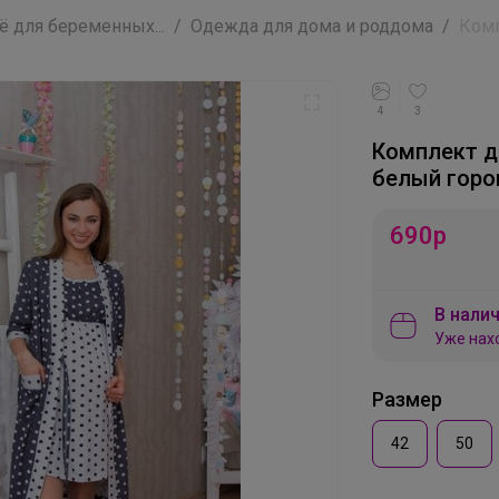
 для беременных...
Одежда для дома и роддома
Комп
4
3
Комплект д
белый гор
690
р
В налич
Уже нах
Размер
42
50