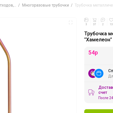
ходов,...
Многоразовые трубочки
Трубочка металличес
3
37
2
13
Трубочка м
"Хамелеон"
54
р
Сп
Дл
Достав
счет
После 24