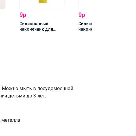
9р
9р
Силиконовый
Силиконовый
наконечник для
наконечник для
"
трубочек жёлтый
трубочек зелёный
в. Можно мыть в посудомоечной
ия детьми до 3 лет.
 металла