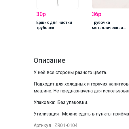
30р
36р
Ёршик для чистки
Трубочка
трубочек
металлическая
прямая "Хамелеон
 стеклянная
иняя
Описание
У неё все стороны разного цвета.
Подходит для холодных и горячих напитко
машине. Не предназначена для использован
Упаковка: Без упаковки.
Утилизация: Можно сдать в пункты приёма
Артикул
ZR01-0104