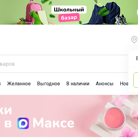
ы
Желанное
Выгодное
В наличии
Анонсы
Новост