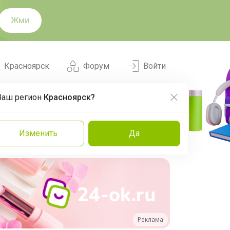
Жми
Красноярск
Форум
Войти
Ваш регион
Красноярск?
Нравится
Заказы
Изменить
Да
и
Команда
Торговые марки
Эксперты
Реклама