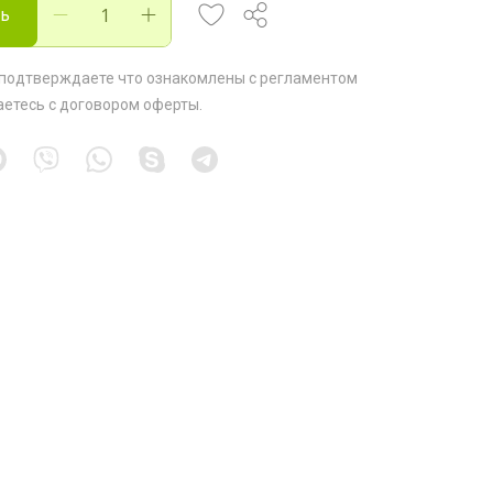
ть
 подтверждаете что ознакомлены с
регламентом
аетесь с
договором оферты
.