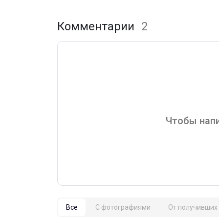
Комментарии
2
Чтобы напи
Все
С фотографиями
От получивших 