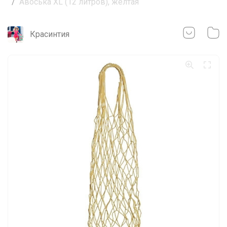
Авоська XL (12 литров), желтая
Красинтия