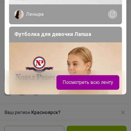
Начать зарабатывать с 24-ok
Леныра
Picabox.ru - Лучшее место для ваших изображений
Розыгрыш - Генератор случайных чисел
Футболка для девочки Лапша
Пульс нашего маркетплейса
Укорачиватель ссылок
Посмотреть всю ленту
Ваш регион
Красноярск?
Продолжая использовать этот сайт и нажимая кнопку
«Принять», вы даёте согласие на обработку файлов
© ООО "Лявита", ОГРН 1122468054070, 2012 - 2026
cookie
Политика конфиденциальности