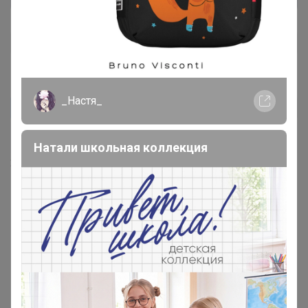
_Настя_
vnmatveeva76
Автор уже получил заказ!
Спасибо за подарочек,
Натали школьная коллекция
23 июля, 2022 21:56
Реклама