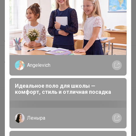
Как здесь все устроено?
Как сделать заказ?
Как получить?
Доставка
Шоурумы
Торговые марки
Angelevich
Наша команда
В наличии
Идеальное поло для школы —
комфорт, стиль и отличная посадка
Подарочные сертификаты
Реклама на сайте
Поставщикам
Леныра
Вакансии