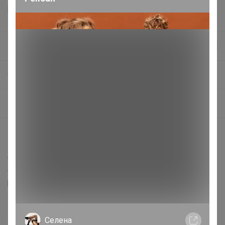
Красинтия
СП45 ZEERO Ноль отходов, ЭКО. быт.мелочи, химия, косметика. ВОСКОВЫЕ САЛФЕТКИ И МЕНСТРУАЛЬНЫЕ ЧАШИ
Менструальные чаши и Прокладки
Описание
Описание Чаша российского производства из
силикона. Чаша размера S рекомендуется
рекомендуется не рожавшим женщинам до 25 лет,
при скудных и нормальных выделениях.
Преимущества чаш LilaCup: Наличие дополнительных
зон надежности, которые способствуют быстрому
Селена