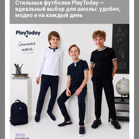
Стильные футболки PlayToday —
support@24-ok.ru
идеальный выбор для школы: удобно,
модно и на каждый день
Написать в поддержку
Защита покупателя
Помощь
О нас
Все предложения
Анонсы
Новости
Поддержка альпак
Самое выгодное
Хиты продаж
Самое желанное
Самое быстрое