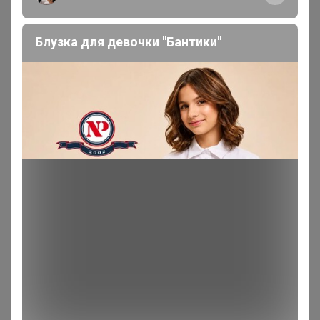
разворачиванию чаши внутри и надежному
прилеганию. Цельный мягкий хвостик не мешает и не
Блузка для девочки "Бантики"
загрязняется, легок в уходе. Гладкий верхний ободок
для комфортного введения. Гладкая поверхность
способствует легкому введению и извлечению чаши.
Тиснение на донышке для комфортного извлечения.
Наличие вентиляционных отверстий. Прилагается
инструкция по применению. Материал Силикон
Упаковка Картонная коробочка. Если вы возьмете ещё
мешочек для чаши, мы положим её вместе с
интрукцией прямо в мешочек, чтобы не создавать
лишнего мусора. Утилизация К сожалению, силикон
пока не перерабатывается в России. Но чаша
прослужит вам несколько лет и заменит сотни
прокладок и тампонов, которые также не
перерабатываются. Инструкции по уходу После
использования помыть с использованием
натурального мыла и прокипятить, либо использовать
дезинфицирующие средства. Подробнее - см.