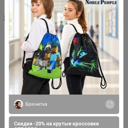
Менструальная чаша LilaCup...
Красинтия
Брюнетка
Скидки -20% на крутые кроссовки