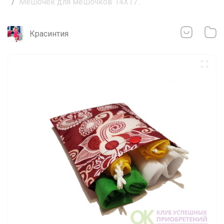
Мешочек для мешочков 14Х17...
Красинтия