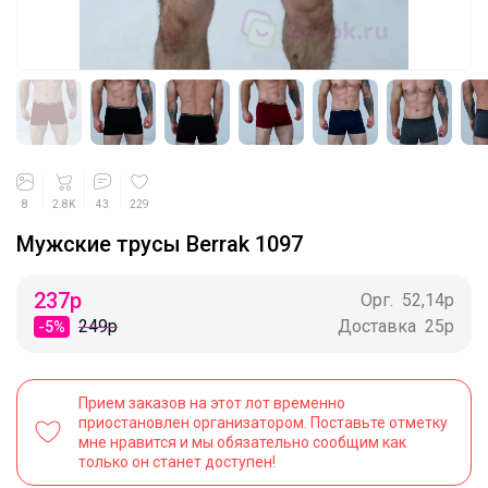
8
2.8K
43
229
Мужские трусы Berrak 1097
237
р
Орг.
52,14р
249р
Доставка
25р
-5%
Прием заказов на этот лот временно
приостановлен организатором. Поставьте отметку
мне нравится и мы обязательно сообщим как
только он станет доступен!