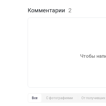
Комментарии
2
Чтобы напи
Все
С фотографиями
От получивших 