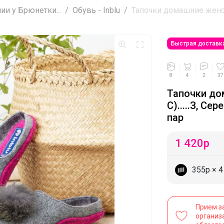
ии у Брюнетки...
Обувь - Inblu
Тапочки домашние женски
Быстрая доставк
8
4
2
37
Тапочки дом
С).....З, Се
пар
1 420
р
355р
× 
Прием з
организ