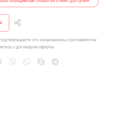
льно сообщим как только он станет доступен!
я
 подтверждаете что ознакомлены с
регламентом
аетесь с
договором оферты
.