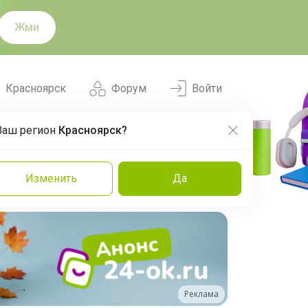
Жми
Красноярск
Форум
Войти
Ваш регион
Красноярск?
Нравится
Заказы
Изменить
Да
и
Команда
Торговые марки
Эксперты
Реклама