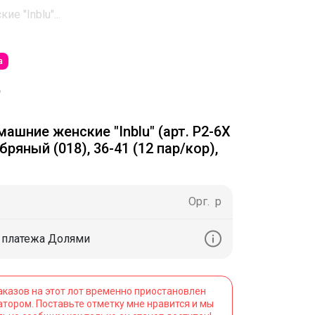
е "Inblu"...
а
ашние женские "Inblu" (арт. P2-6X
ребряный (018), 36-41 (12 пар/кор),
Орг.
р
4 платежа Долями
аказов на этот лот временно приостановлен
атором. Поставьте отметку мне нравится и мы