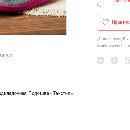
обязате
Нравитс
Делая заказ, Вы
выкупа
и соглаш
август
одкладочная. Подошва - Текстиль.