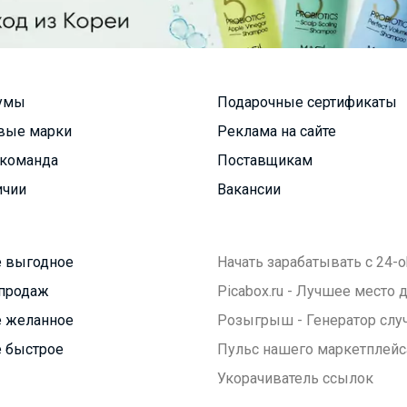
умы
Подарочные сертификаты
вые марки
Реклама на сайте
команда
Поставщикам
ичии
Вакансии
 выгодное
Начать зарабатывать с 24-o
продаж
Picabox.ru - Лучшее место
 желанное
Розыгрыш - Генератор слу
 быстрое
Пульс нашего маркетплейс
Укорачиватель ссылок