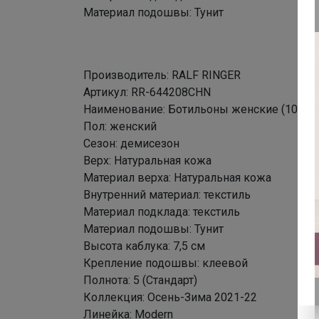
Материал подошвы: Тунит
Производитель: RALF RINGER
Артикул: RR-644208CHN
Наименование: Ботильоны женские (100% 
Пол: женский
Сезон: демисезон
Верх: Натуральная кожа
Материал верха: Натуральная кожа
Внутренний материал: текстиль
Материал подклада: текстиль
Материал подошвы: Тунит
Высота каблука: 7,5 см
Крепление подошвы: клеевой
Полнота: 5 (Стандарт)
Коллекция: Осень-Зима 2021-22
Линейка: Modern