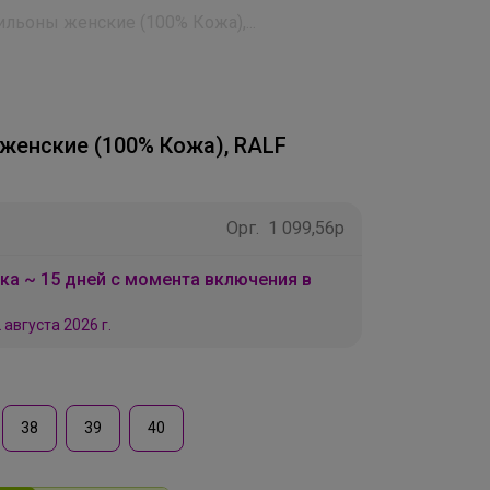
ильоны женские (100% Кожа),...
женские (100% Кожа), RALF
Орг.
1 099,56р
ка ~ 15 дней с момента включения в
 августа 2026 г.
38
39
40