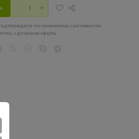
ть
 подтверждаете что ознакомлены с
регламентом
аетесь с
договором оферты
.