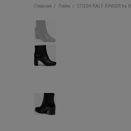
Главная
Лайм
СП204 RALF RINGER by RI