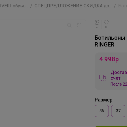
VERI-обувь...
СПЕЦПРЕДЛОЖЕНИЕ-СКИДКА до...
Бот
4
8
Ботильоны 
RINGER
4 998
р
Достав
счет
После 22
Размер
36
37