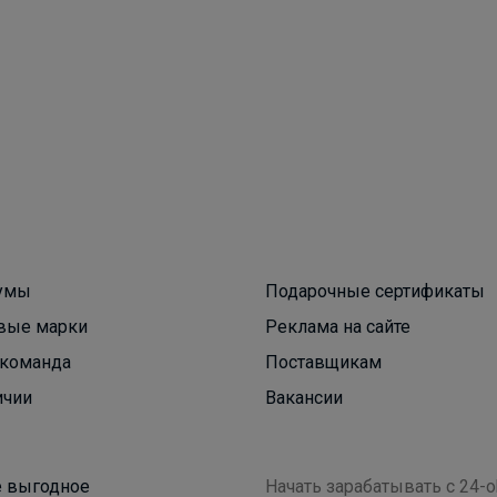
Атлантика
Спортивные брюки оверсайз всего за 761 рубль.
Размеры с 134 до 164 см
умы
Подарочные сертификаты
вые марки
Реклама на сайте
команда
Поставщикам
ичии
Вакансии
 выгодное
Начать зарабатывать с 24-o