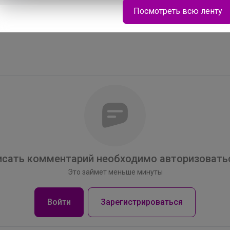
Посмотреть всю ленту
МиниДино современный школьный гардероб
для девочек и мальчиков, где комфорт
встречается со стилем
сать комментарий необходимо авторизоватьс
Это займет меньше минуты
Войти
Зарегистрироваться