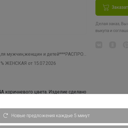
Заказа
Делая заказ, Вы
выкупа
и соглаш
СП204 RALF RINGER by RIVERI-обувь для мужчин,женщин и детей***РАСПРОДАЖА***
 ЖЕНСКАЯ от 15.07.2026
 коричневого цвета. Изделие сделано
. В этих ботинках ваша походка будет
идут с устойчивым каблуком.
Новые предложения каждые 5 минут