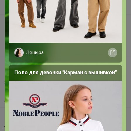
В наличии
Подарочные сертификаты
Реклама на сайте
Поставщикам
Вакансии
Леныра
support@24-ok.ru
Поло для девочки "Карман с вышивкой"
Написать в поддержку
Защита покупателя
Помощь
О нас
Все предложения
Анонсы