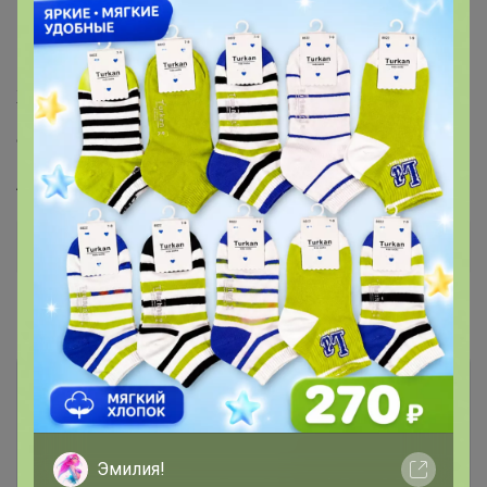
Клеевой
?
Пол
Женская
Фасон
ASPEN
Дополнительная информация
Комментарии
1
Эмилия!