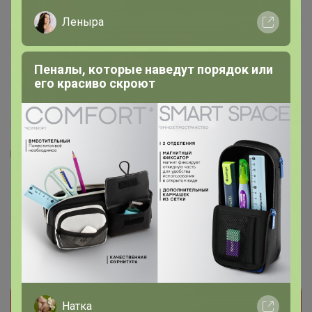
Леныра
Пеналы, которые наведут порядок или
его красиво скроют
100% оригинал
6
3
1
11
Ботинки женские ASPEN 844202КСР RALF
RINGER (ОЯ844202КСР)
2 690
р
Орг.
538р
Прием заказов на этот лот временно
Натка
приостановлен организатором. Поставьте отметку