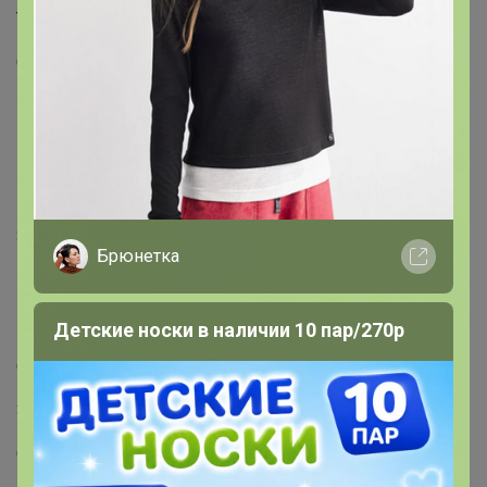
Тип подошвы
С каблуком
Полнота
5 (Стандарт)
Высота каблука (см)
3.5 см
Брюнетка
Высота голенища
13.5 см
Детские носки в наличии 10 пар/270р
Обхват голенища
31 см
Способ крепления