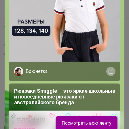
Новости
Поддержка альпак
Самое выгодное
Хиты продаж
Самое желанное
Самое быстрое
Начать зарабатывать с 24-ok
Брюнетка
Picabox.ru - Лучшее место для ваших изображений
Розыгрыш - Генератор случайных чисел
Рюкзаки Smiggle — это яркие школьные
Пульс нашего маркетплейса
и повседневные рюкзаки от
австралийского бренда
Укорачиватель ссылок
Посмотреть всю ленту