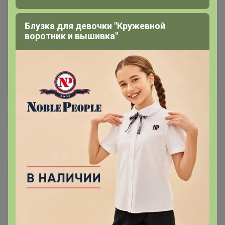
Чтобы написать комментарий необходимо
Блузка для девочки "Кружевной
авторизоваться на сайте!
воротник и вышивка"
Это займет меньше минуты
Войти
Зарегистрироваться
nata_1986
Автор уже получил заказ!
Ботинки понравились. Ношу 37 и ботинки заказала 37,
сели по ноге, мерила пока только в х/б тонком носке
24 мая, 2023 22:13