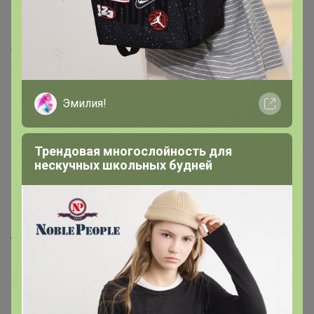
Зима
Линия
Weekend
?
Материал верха
Эмилия!
Нубук
?
Трендовая многослойность для
Материал Стельки
нескучных школьных будней
Мех (шерсть)
Материал Подошвы
ТЭП
?
Материал Подкладки
Мех (шерсть)