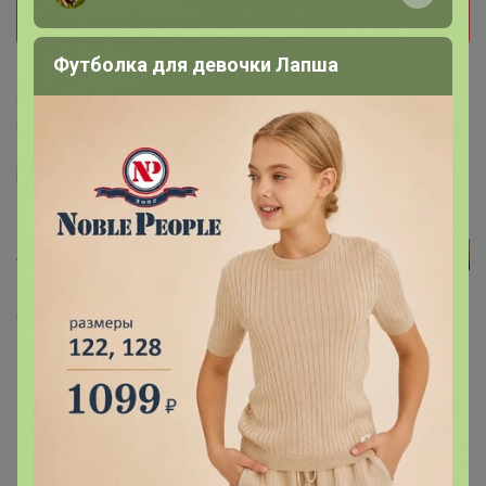
мне нравится и мы обязательно сообщим как
только он станет доступен!
Футболка для девочки Лапша
Делая заказ, Вы подтверждаете что ознакомлены с
регламентом выкупа
и соглашаетесь с
договором оферты
.
Лайм
СП204 RALF RINGER by RIVERI-обувь для мужчин,женщин и детей***РАСПРОДАЖА***
ЖЕНСКАЯ от 11,08.2025
Описание