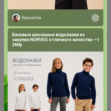
Брюнетка
Базовые школьные водолазки из
закупки NORVEG отличного качества —1
Реклама
260р
Как здесь все устроено?
Как сделать заказ?
Как получить?
Доставка
Шоурумы
Торговые марки
Наша команда